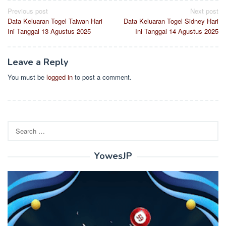
Post
Previous post
Next post
Data Keluaran Togel Taiwan Hari
Data Keluaran Togel Sidney Hari
navigation
Ini Tanggal 13 Agustus 2025
Ini Tanggal 14 Agustus 2025
Leave a Reply
You must be
logged in
to post a comment.
Search
for:
YowesJP