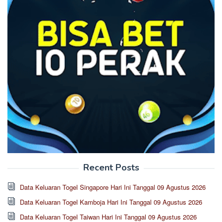
Recent Posts
Data Keluaran Togel Singapore Hari Ini Tanggal 09 Agustus 2026
Data Keluaran Togel Kamboja Hari Ini Tanggal 09 Agustus 2026
Data Keluaran Togel Taiwan Hari Ini Tanggal 09 Agustus 2026