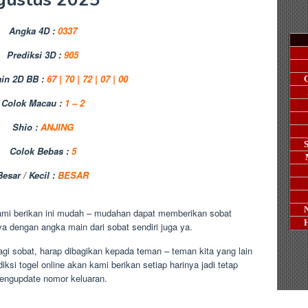
Angka 4D :
0337
Prediksi 3D :
905
in 2D BB :
67 | 70 | 72 | 07 | 00
Colok Macau :
1 – 2
Shio :
ANJING
Colok Bebas :
5
Besar / Kecil :
BESAR
kami berikan ini mudah – mudahan dapat memberikan sobat
 dengan angka main dari sobat sendiri juga ya.
gi sobat, harap dibagikan kepada teman – teman kita yang lain
si togel online akan kami berikan setiap harinya jadi tetap
 mengupdate nomor keluaran.