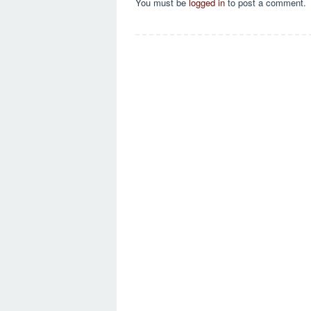
You must be
logged in
to post a comment.