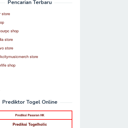
Pencarian Terbaru
 store
hop
ourpc shop
ia store
ovo store
kcitymusicmerch store
rlife shop
v
Prediktor Togel Online
Prediksi Pasaran HK
Prediksi Togelholic