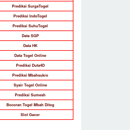
Prediksi SurgaTogel
Prediksi IndoTogel
Prediksi SuhuTogel
Data SGP
Data HK
Data Togel Online
Prediksi Duta4D
Prediksi Mbahsukro
Syair Togel Online
Prediksi Sumesh
Bocoran Togel Mbah Ditog
Slot Gacor