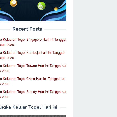
Recent Posts
a Keluaran Togel Singapore Hari Ini Tanggal
stus 2026
a Keluaran Togel Kamboja Hari Ini Tanggal
stus 2026
a Keluaran Togel Taiwan Hari Ini Tanggal 08
s 2026
a Keluaran Togel China Hari Ini Tanggal 08
s 2026
a Keluaran Togel Sidney Hari Ini Tanggal 08
s 2026
ngka Keluar Togel Hari ini