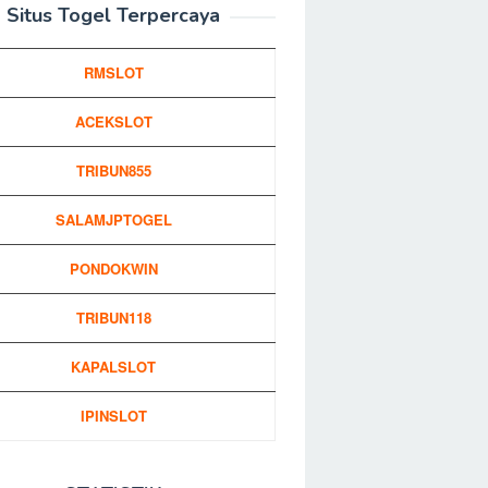
Situs Togel Terpercaya
RMSLOT
ACEKSLOT
TRIBUN855
SALAMJPTOGEL
PONDOKWIN
TRIBUN118
KAPALSLOT
IPINSLOT