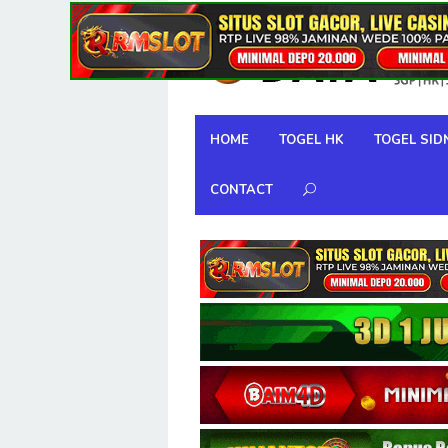
Skip
to
content
HOME
TOGEL HK
TOGEL SID
CONTACT