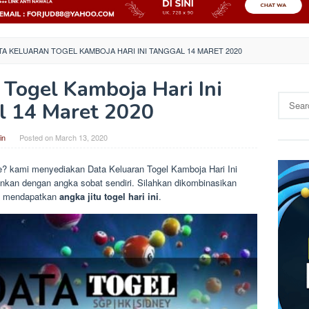
TA KELUARAN TOGEL KAMBOJA HARI INI TANGGAL 14 MARET 2020
 Togel Kamboja Hari Ini
Search
l 14 Maret 2020
for:
in
Posted on
March 13, 2020
ne? kami menyediakan Data Keluaran Togel Kamboja Hari Ini
nkan dengan angka sobat sendiri. Silahkan dikombinasikan
uk mendapatkan
angka jitu togel hari ini
.