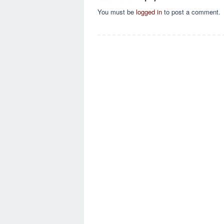
You must be
logged in
to post a comment.