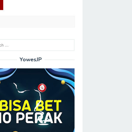
YowesJP