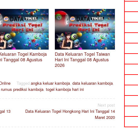
Keluaran Togel Kamboja
Data Keluaran Togel Taiwan
Ini Tanggal 08 Agustus
Hari Ini Tanggal 08 Agustus
2026
Online
Tagged
angka keluar kamboja
,
data keluaran kamboja
,
,
rumus prediksi kamboja
,
togel kamboja hari ini
Next post
gal 13
Data Keluaran Togel Hongkong Hari Ini Tanggal 14
Maret 2020