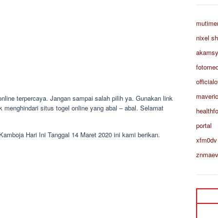
mutimer
nixel s
akamsy
fotomed
official
maveric
nline terpercaya. Jangan sampai salah pilih ya. Gunakan link
 menghindari situs togel online yang abal – abal. Selamat
healthfo
portal
amboja Hari Ini Tanggal 14 Maret 2020 ini kami berikan.
xfm0dv
znmae