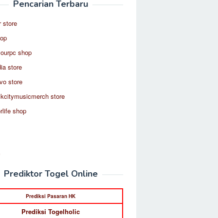
Pencarian Terbaru
 store
hop
ourpc shop
ia store
ovo store
kcitymusicmerch store
rlife shop
v
Prediktor Togel Online
Prediksi Pasaran HK
Prediksi Togelholic