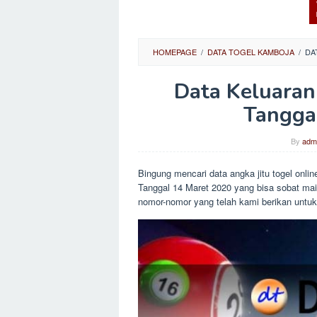
HOMEPAGE
/
DATA TOGEL KAMBOJA
/
DA
Data Keluaran
Tangga
By
adm
Bingung mencari data angka jitu togel onli
Tanggal 14 Maret 2020 yang bisa sobat mai
nomor-nomor yang telah kami berikan unt