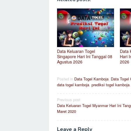
Data Keluaran Togel
Data 
Singapore Hari Ini Tanggal 08
Hari 
Agustus 2026
2026
Posted in
Data Togel Kamboja
,
Data Togel 
data togel kamboja
,
prediksi togel kamboja
Post
Previous post
Data Keluaran Togel Myanmar Hari Ini Tang
navigation
Maret 2020
Leave a Reply