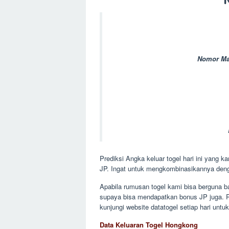
Nomor Ma
Prediksi Angka keluar togel hari ini yang
JP. Ingat untuk mengkombinasikannya denga
Apabila rumusan togel kami bisa berguna ba
supaya bisa mendapatkan bonus JP juga. Ram
kunjungi website datatogel setiap hari unt
Data Keluaran Togel Hongkong