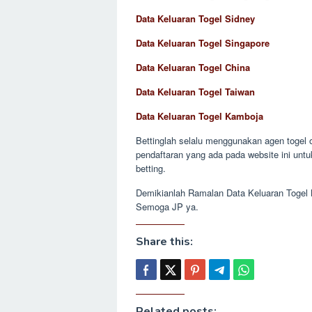
Data Keluaran Togel Sidney
Data Keluaran Togel Singapore
Data Keluaran Togel China
Data Keluaran Togel Taiwan
Data Keluaran Togel Kamboja
Bettinglah selalu menggunakan agen togel o
pendaftaran yang ada pada website ini untuk
betting.
Demikianlah Ramalan Data Keluaran Togel K
Semoga JP ya.
Share this:
Related posts: