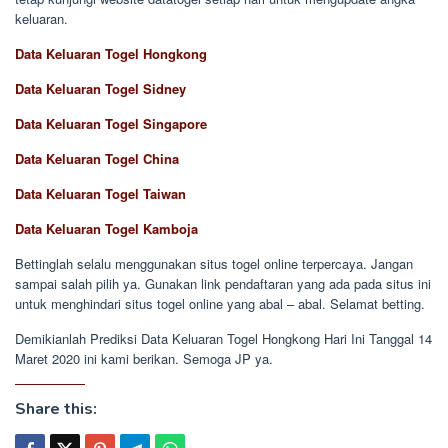
keluaran.
Data Keluaran Togel Hongkong
Data Keluaran Togel Sidney
Data Keluaran Togel Singapore
Data Keluaran Togel China
Data Keluaran Togel Taiwan
Data Keluaran Togel Kamboja
Bettinglah selalu menggunakan situs togel online terpercaya. Jangan
sampai salah pilih ya. Gunakan link pendaftaran yang ada pada situs ini
untuk menghindari situs togel online yang abal – abal. Selamat betting.
Demikianlah Prediksi Data Keluaran Togel Hongkong Hari Ini Tanggal 14
Maret 2020 ini kami berikan. Semoga JP ya.
Share this: