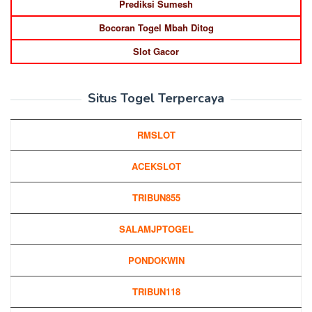
Prediksi Sumesh
Bocoran Togel Mbah Ditog
Slot Gacor
Situs Togel Terpercaya
RMSLOT
ACEKSLOT
TRIBUN855
SALAMJPTOGEL
PONDOKWIN
TRIBUN118