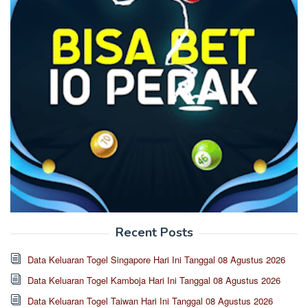
Recent Posts
Data Keluaran Togel Singapore Hari Ini Tanggal 08 Agustus 2026
Data Keluaran Togel Kamboja Hari Ini Tanggal 08 Agustus 2026
Data Keluaran Togel Taiwan Hari Ini Tanggal 08 Agustus 2026