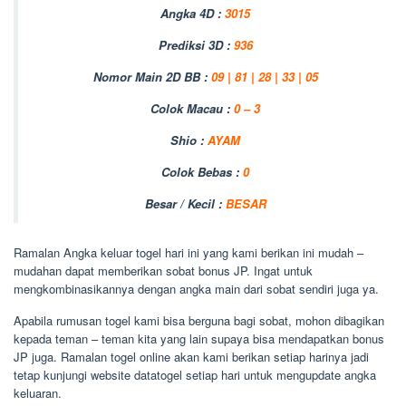
Angka 4D :
3015
Prediksi 3D :
936
Nomor Main 2D BB :
09 | 81 | 28 | 33 | 05
Colok Macau :
0 – 3
Shio :
AYAM
Colok Bebas :
0
Besar / Kecil :
BESAR
Ramalan Angka keluar togel hari ini yang kami berikan ini mudah –
mudahan dapat memberikan sobat bonus JP. Ingat untuk
mengkombinasikannya dengan angka main dari sobat sendiri juga ya.
Apabila rumusan togel kami bisa berguna bagi sobat, mohon dibagikan
kepada teman – teman kita yang lain supaya bisa mendapatkan bonus
JP juga. Ramalan togel online akan kami berikan setiap harinya jadi
tetap kunjungi website datatogel setiap hari untuk mengupdate angka
keluaran.