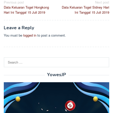
Post
Previous post
Next post
Data Keluaran Togel Hongkong
Data Keluaran Togel Sidney Hari
navigation
Hari Ini Tanggal 15 Juli 2019
Ini Tanggal 15 Juli 2019
Leave a Reply
You must be
logged in
to post a comment.
Search
for:
YowesJP