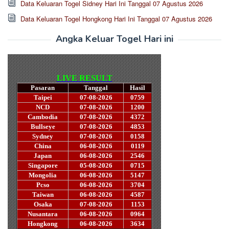
Data Keluaran Togel Sidney Hari Ini Tanggal 07 Agustus 2026
Data Keluaran Togel Hongkong Hari Ini Tanggal 07 Agustus 2026
Angka Keluar Togel Hari ini