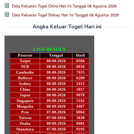
Data Keluaran Togel China Hari Ini Tanggal 08 Agustus 2026
Data Keluaran Togel Sidney Hari Ini Tanggal 08 Agustus 2026
Angka Keluar Togel Hari ini