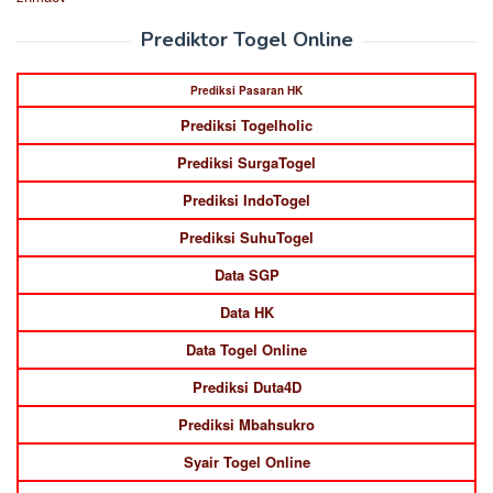
Prediktor Togel Online
Prediksi Pasaran HK
Prediksi Togelholic
Prediksi SurgaTogel
Prediksi IndoTogel
Prediksi SuhuTogel
Data SGP
Data HK
Data Togel Online
Prediksi Duta4D
Prediksi Mbahsukro
Syair Togel Online