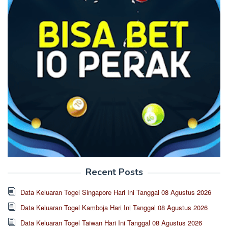
Recent Posts
Data Keluaran Togel Singapore Hari Ini Tanggal 08 Agustus 2026
Data Keluaran Togel Kamboja Hari Ini Tanggal 08 Agustus 2026
Data Keluaran Togel Taiwan Hari Ini Tanggal 08 Agustus 2026