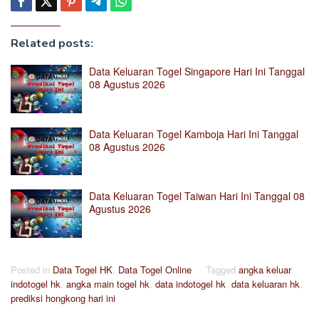
Related posts:
Data Keluaran Togel Singapore Hari Ini Tanggal
08 Agustus 2026
Data Keluaran Togel Kamboja Hari Ini Tanggal
08 Agustus 2026
Data Keluaran Togel Taiwan Hari Ini Tanggal 08
Agustus 2026
Posted in
Data Togel HK
,
Data Togel Online
Tagged
angka keluar
indotogel hk
,
angka main togel hk
,
data indotogel hk
,
data keluaran hk
,
prediksi hongkong hari ini