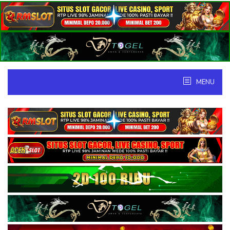
Skip
to
content
MENU