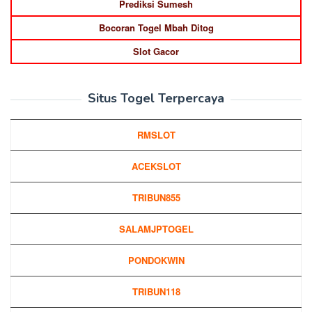
Prediksi Sumesh
Bocoran Togel Mbah Ditog
Slot Gacor
Situs Togel Terpercaya
RMSLOT
ACEKSLOT
TRIBUN855
SALAMJPTOGEL
PONDOKWIN
TRIBUN118