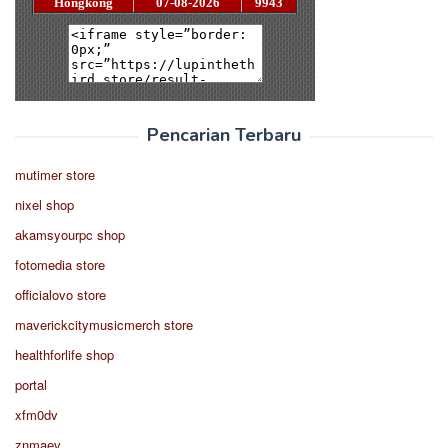
Pencarian Terbaru
mutimer store
nixel shop
akamsyourpc shop
fotomedia store
officialovo store
maverickcitymusicmerch store
healthforlife shop
portal
xfm0dv
znmaev