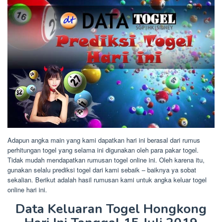
Adapun angka main yang kami dapatkan hari ini berasal dari rumus
perhitungan togel yang selama ini digunakan oleh para pakar togel.
Tidak mudah mendapatkan rumusan togel online ini. Oleh karena itu,
gunakan selalu prediksi togel dari kami sebaik – baiknya ya sobat
sekalian. Berikut adalah hasil rumusan kami untuk angka keluar togel
online hari ini.
Data Keluaran Togel Hongkong