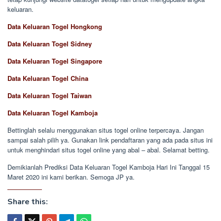
keluaran.
Data Keluaran Togel Hongkong
Data Keluaran Togel Sidney
Data Keluaran Togel Singapore
Data Keluaran Togel China
Data Keluaran Togel Taiwan
Data Keluaran Togel Kamboja
Bettinglah selalu menggunakan situs togel online terpercaya. Jangan
sampai salah pilih ya. Gunakan link pendaftaran yang ada pada situs ini
untuk menghindari situs togel online yang abal – abal. Selamat betting.
Demikianlah Prediksi Data Keluaran Togel Kamboja Hari Ini Tanggal 15
Maret 2020 ini kami berikan. Semoga JP ya.
Share this: