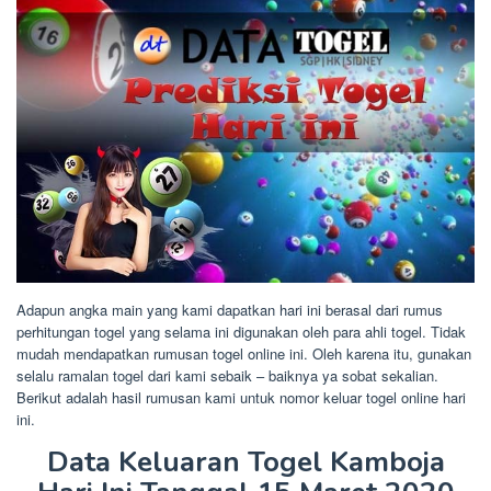
Adapun angka main yang kami dapatkan hari ini berasal dari rumus
perhitungan togel yang selama ini digunakan oleh para ahli togel. Tidak
mudah mendapatkan rumusan togel online ini. Oleh karena itu, gunakan
selalu ramalan togel dari kami sebaik – baiknya ya sobat sekalian.
Berikut adalah hasil rumusan kami untuk nomor keluar togel online hari
ini.
Data Keluaran Togel Kamboja