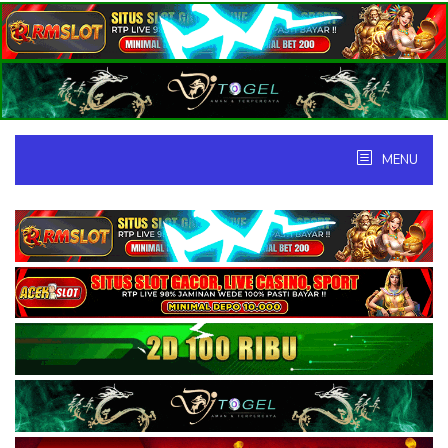
Skip
to
content
MENU