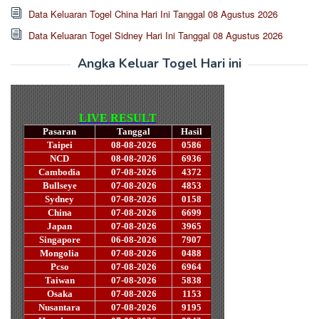
Data Keluaran Togel China Hari Ini Tanggal 08 Agustus 2026
Data Keluaran Togel Sidney Hari Ini Tanggal 08 Agustus 2026
Angka Keluar Togel Hari ini