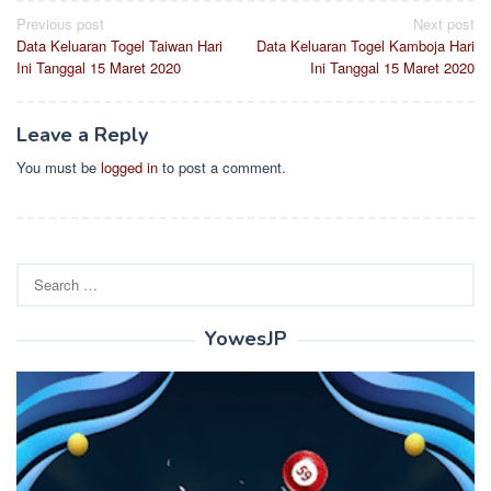
Post
Previous post
Next post
Data Keluaran Togel Taiwan Hari
Data Keluaran Togel Kamboja Hari
navigation
Ini Tanggal 15 Maret 2020
Ini Tanggal 15 Maret 2020
Leave a Reply
You must be
logged in
to post a comment.
Search
for:
YowesJP