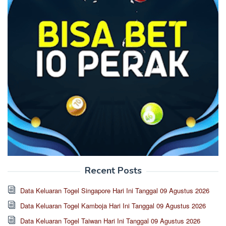
Recent Posts
Data Keluaran Togel Singapore Hari Ini Tanggal 09 Agustus 2026
Data Keluaran Togel Kamboja Hari Ini Tanggal 09 Agustus 2026
Data Keluaran Togel Taiwan Hari Ini Tanggal 09 Agustus 2026