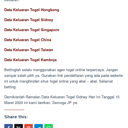
Data Keluaran Togel Hongkong
Data Keluaran Togel Sidney
Data Keluaran Togel Singapore
Data Keluaran Togel China
Data Keluaran Togel Taiwan
Data Keluaran Togel Kamboja
Bettinglah selalu menggunakan agen togel online terpercaya. Jangan
sampai salah pilih ya. Gunakan link pendaftaran yang ada pada website
ini untuk menghindari situs togel online yang abal – abal. Selamat
betting.
Demikianlah Ramalan Data Keluaran Togel Sidney Hari Ini Tanggal 15
Maret 2020 ini kami berikan. Semoga JP ya.
Share this: