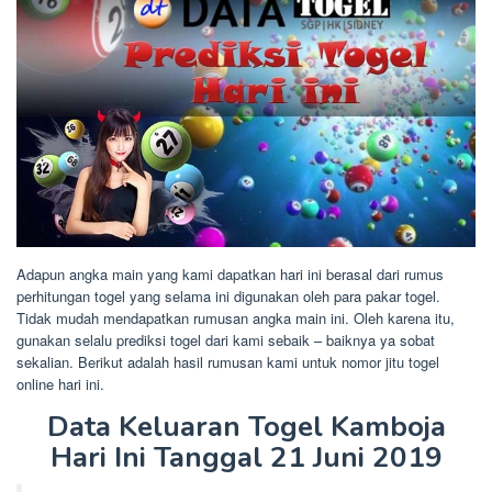
Adapun angka main yang kami dapatkan hari ini berasal dari rumus
perhitungan togel yang selama ini digunakan oleh para pakar togel.
Tidak mudah mendapatkan rumusan angka main ini. Oleh karena itu,
gunakan selalu prediksi togel dari kami sebaik – baiknya ya sobat
sekalian. Berikut adalah hasil rumusan kami untuk nomor jitu togel
online hari ini.
Data Keluaran Togel Kamboja
Hari Ini Tanggal 21 Juni 2019