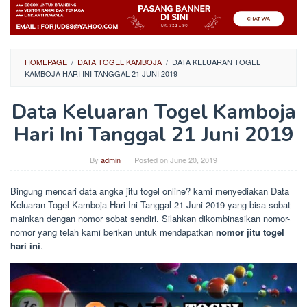
HOMEPAGE
/
DATA TOGEL KAMBOJA
/
DATA KELUARAN TOGEL
KAMBOJA HARI INI TANGGAL 21 JUNI 2019
Data Keluaran Togel Kamboja
Hari Ini Tanggal 21 Juni 2019
By
admin
Posted on
June 20, 2019
Bingung mencari data angka jitu togel online? kami menyediakan Data
Keluaran Togel Kamboja Hari Ini Tanggal 21 Juni 2019 yang bisa sobat
mainkan dengan nomor sobat sendiri. Silahkan dikombinasikan nomor-
nomor yang telah kami berikan untuk mendapatkan
nomor jitu togel
hari ini
.