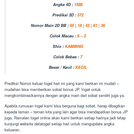
Angka 4D :
1586
Prediksi 3D :
372
Nomor Main 2D BB :
65 | 18 | 43 | 61 | 36
Colok Macau :
6 – 2
Shio :
KAMBING
Colok Bebas :
7
Besar / Kecil :
KECIL
Prediksi Nomor keluar togel hari ini yang kami berikan ini mudah –
mudahan bisa memberikan sobat bonus JP. Ingat untuk
mengkombinasikannya dengan angka main dari sobat sendiri juga ya.
Apabila rumusan togel kami bisa berguna bagi sobat, harap dibagikan
kepada teman – teman kita yang lain agar bisa mendapatkan bonus JP
juga. Ramalan togel online akan kami berikan setiap harinya jadi tetap
kunjungi website datatogel setiap hari untuk mengupdate angka
keluaran.