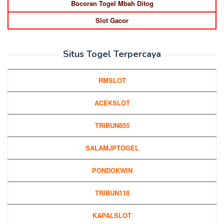
Bocoran Togel Mbah Ditog
Slot Gacor
Situs Togel Terpercaya
RMSLOT
ACEKSLOT
TRIBUN855
SALAMJPTOGEL
PONDOKWIN
TRIBUN118
KAPALSLOT