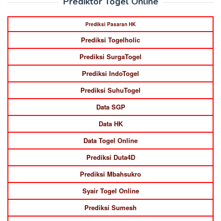
Prediktor Togel Online
Prediksi Pasaran HK
Prediksi Togelholic
Prediksi SurgaTogel
Prediksi IndoTogel
Prediksi SuhuTogel
Data SGP
Data HK
Data Togel Online
Prediksi Duta4D
Prediksi Mbahsukro
Syair Togel Online
Prediksi Sumesh