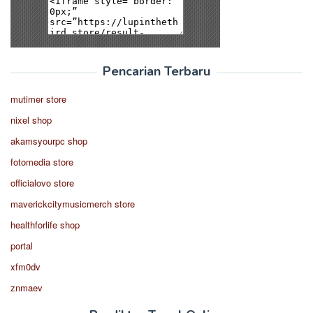
Pencarian Terbaru
mutimer store
nixel shop
akamsyourpc shop
fotomedia store
officialovo store
maverickcitymusicmerch store
healthforlife shop
portal
xfm0dv
znmaev