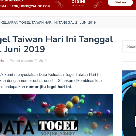
 KELUARAN TOGEL TAIWAN HARI INI TANGGAL 21 JUNI 2019
el Taiwan Hari Ini Tanggal
Search
1 Juni 2019
for:
min
Posted on
June 20, 2019
ne? kami menyediakan Data Keluaran Togel Taiwan Hari Ini
kan dengan nomor sobat sendiri. Silahkan dikombinasikan
uk mendapatkan
nomor jitu togel hari ini
.