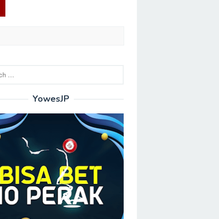
YowesJP