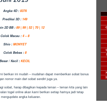
Angka 4D :
8376
Prediksi 3D :
149
in 2D BB :
89 | 99 | 52 | 70 | 12
Colok Macau :
4 – 8
Shio :
MONYET
Colok Bebas :
8
Besar / Kecil :
KECIL
 kami berikan ini mudah – mudahan dapat memberikan sobat bonus
n nomor main dari sobat sendiri juga ya.
gi sobat, harap dibagikan kepada teman – teman kita yang lain
an togel online akan kami berikan setiap harinya jadi tetap
uk mengupdate angka keluaran.