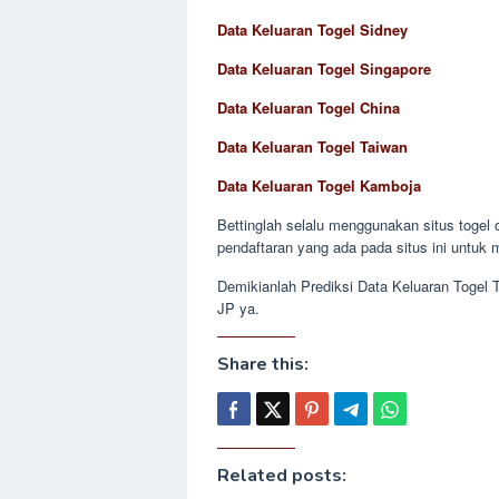
Data Keluaran Togel Sidney
Data Keluaran Togel Singapore
Data Keluaran Togel China
Data Keluaran Togel Taiwan
Data Keluaran Togel Kamboja
Bettinglah selalu menggunakan situs togel 
pendaftaran yang ada pada situs ini untuk m
Demikianlah Prediksi Data Keluaran Togel T
JP ya.
Share this:
Related posts: