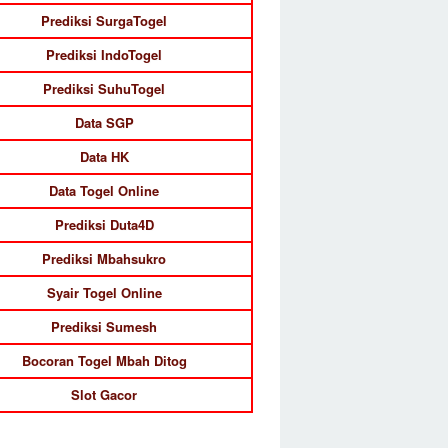
Prediksi SurgaTogel
Prediksi IndoTogel
Prediksi SuhuTogel
Data SGP
Data HK
Data Togel Online
Prediksi Duta4D
Prediksi Mbahsukro
Syair Togel Online
Prediksi Sumesh
Bocoran Togel Mbah Ditog
Slot Gacor