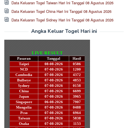
Data Keluaran Togel Taiwan Hari Ini Tanggal 08 Agustus 2026
Data Keluaran Togel China Hari Ini Tanggal 08 Agustus 2026
Data Keluaran Togel Sidney Hari Ini Tanggal 08 Agustus 2026
Angka Keluar Togel Hari ini