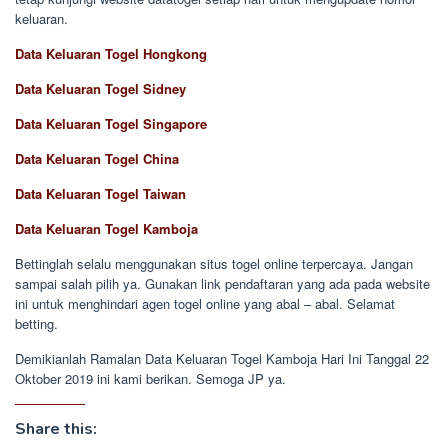
keluaran.
Data Keluaran Togel Hongkong
Data Keluaran Togel Sidney
Data Keluaran Togel Singapore
Data Keluaran Togel China
Data Keluaran Togel Taiwan
Data Keluaran Togel Kamboja
Bettinglah selalu menggunakan situs togel online terpercaya. Jangan
sampai salah pilih ya. Gunakan link pendaftaran yang ada pada website
ini untuk menghindari agen togel online yang abal – abal. Selamat
betting.
Demikianlah Ramalan Data Keluaran Togel Kamboja Hari Ini Tanggal 22
Oktober 2019 ini kami berikan. Semoga JP ya.
Share this: