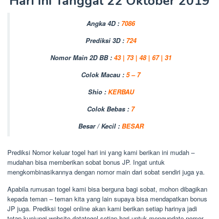
Hari Ini Tanggal 22 Oktober 2019
Angka 4D :
7086
Prediksi 3D :
724
Nomor Main 2D BB :
43 | 73 | 48 | 67 | 31
Colok Macau :
5 – 7
Shio :
KERBAU
Colok Bebas :
7
Besar / Kecil :
BESAR
Prediksi Nomor keluar togel hari ini yang kami berikan ini mudah –
mudahan bisa memberikan sobat bonus JP. Ingat untuk
mengkombinasikannya dengan nomor main dari sobat sendiri juga ya.
Apabila rumusan togel kami bisa berguna bagi sobat, mohon dibagikan
kepada teman – teman kita yang lain supaya bisa mendapatkan bonus
JP juga. Prediksi togel online akan kami berikan setiap harinya jadi
tetap kunjungi website datatogel setiap hari untuk mengupdate nomor