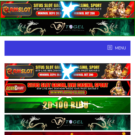
Skip
to
content
MENU