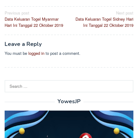
Post
Previous post
Next post
Data Keluaran Togel Myanmar
Data Keluaran Togel Sidney Hari
navigation
Hari Ini Tanggal 22 Oktober 2019
Ini Tanggal 22 Oktober 2019
Leave a Reply
You must be
logged in
to post a comment.
Search
for:
YowesJP