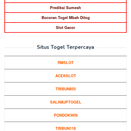
Prediksi Sumesh
Bocoran Togel Mbah Ditog
Slot Gacor
Situs Togel Terpercaya
RMSLOT
ACEKSLOT
TRIBUN855
SALAMJPTOGEL
PONDOKWIN
TRIBUN118