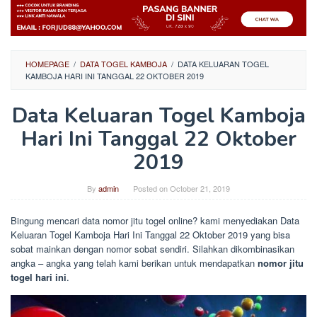
HOMEPAGE
/
DATA TOGEL KAMBOJA
/
DATA KELUARAN TOGEL
KAMBOJA HARI INI TANGGAL 22 OKTOBER 2019
Data Keluaran Togel Kamboja
Hari Ini Tanggal 22 Oktober
2019
By
admin
Posted on
October 21, 2019
Bingung mencari data nomor jitu togel online? kami menyediakan Data
Keluaran Togel Kamboja Hari Ini Tanggal 22 Oktober 2019 yang bisa
sobat mainkan dengan nomor sobat sendiri. Silahkan dikombinasikan
angka – angka yang telah kami berikan untuk mendapatkan
nomor jitu
togel hari ini
.