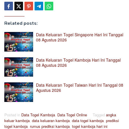
Related posts:
Data Keluaran Togel Singapore Hari Ini Tanggal
08 Agustus 2026
Data Keluaran Togel Kamboja Hari Ini Tanggal
08 Agustus 2026
Data Keluaran Togel Taiwan Hari Ini Tanggal 08
Agustus 2026
Posted in
Data Togel Kamboja
,
Data Togel Online
Tagged
angka
keluar kamboja
,
data keluaran kamboja
,
data togel kamboja
,
prediksi
togel kamboja
,
rumus prediksi kamboja
,
togel kamboja hari ini