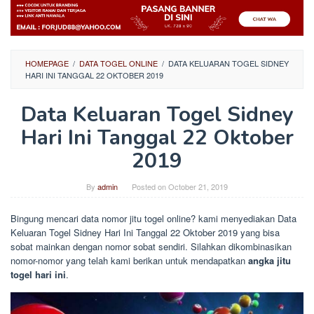
HOMEPAGE
/
DATA TOGEL ONLINE
/
DATA KELUARAN TOGEL SIDNEY
HARI INI TANGGAL 22 OKTOBER 2019
Data Keluaran Togel Sidney
Hari Ini Tanggal 22 Oktober
2019
By
admin
Posted on
October 21, 2019
Bingung mencari data nomor jitu togel online? kami menyediakan Data
Keluaran Togel Sidney Hari Ini Tanggal 22 Oktober 2019 yang bisa
sobat mainkan dengan nomor sobat sendiri. Silahkan dikombinasikan
nomor-nomor yang telah kami berikan untuk mendapatkan
angka jitu
togel hari ini
.