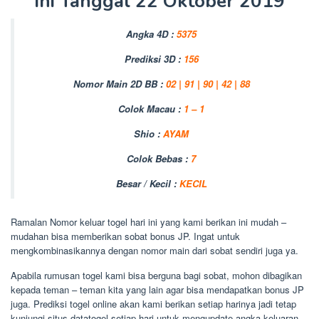
Ini Tanggal 22 Oktober 2019
Angka 4D :
5375
Prediksi 3D :
156
Nomor Main 2D BB :
02 | 91 | 90 | 42 | 88
Colok Macau :
1 – 1
Shio :
AYAM
Colok Bebas :
7
Besar / Kecil :
KECIL
Ramalan Nomor keluar togel hari ini yang kami berikan ini mudah –
mudahan bisa memberikan sobat bonus JP. Ingat untuk
mengkombinasikannya dengan nomor main dari sobat sendiri juga ya.
Apabila rumusan togel kami bisa berguna bagi sobat, mohon dibagikan
kepada teman – teman kita yang lain agar bisa mendapatkan bonus JP
juga. Prediksi togel online akan kami berikan setiap harinya jadi tetap
kunjungi situs datatogel setiap hari untuk mengupdate angka keluaran.