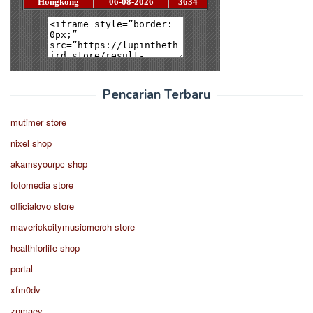
Pencarian Terbaru
mutimer store
nixel shop
akamsyourpc shop
fotomedia store
officialovo store
maverickcitymusicmerch store
healthforlife shop
portal
xfm0dv
znmaev