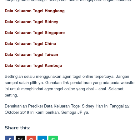
Data Keluaran Togel Hongkong
Data Keluaran Togel Sidney
Data Keluaran Togel Singapore
Data Keluaran Togel China
Data Keluaran Togel Taiwan
Data Keluaran Togel Kamboja
Bettinglah selalu menggunakan agen togel online terpercaya. Jangan
sampai salah pilih ya. Gunakan link pendaftaran yang ada pada website
ini untuk menghindari agen togel online yang abal – abal. Selamat
betting.
Demikianlah Prediksi Data Keluaran Togel Sidney Hari Ini Tanggal 22
Oktober 2019 ini kami berikan. Semoga JP ya.
Share this: