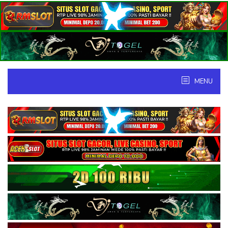
Skip
to
content
MENU