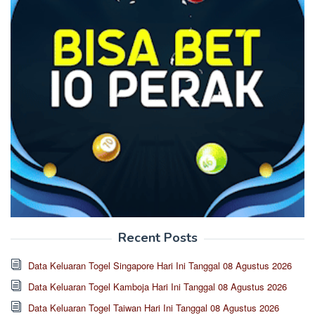
Recent Posts
Data Keluaran Togel Singapore Hari Ini Tanggal 08 Agustus 2026
Data Keluaran Togel Kamboja Hari Ini Tanggal 08 Agustus 2026
Data Keluaran Togel Taiwan Hari Ini Tanggal 08 Agustus 2026