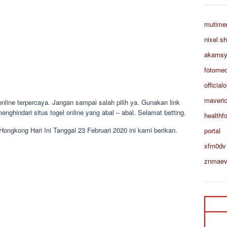
mutimer
nixel s
akamsy
fotomed
official
maveric
online terpercaya. Jangan sampai salah pilih ya. Gunakan link
enghindari situs togel online yang abal – abal. Selamat betting.
healthfo
ngkong Hari Ini Tanggal 23 Februari 2020 ini kami berikan.
portal
xfm0dv
znmae