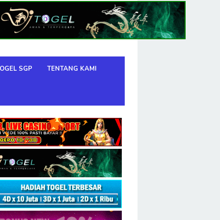
OGEL SGP
TENTANG KAMI