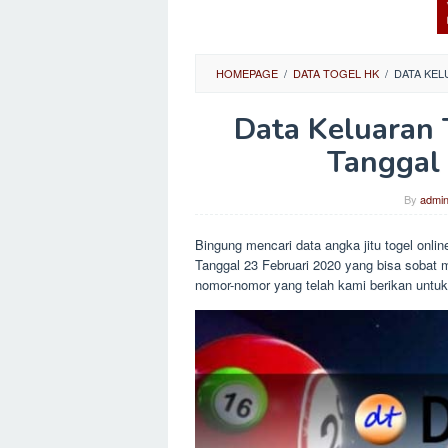
HOMEPAGE
/
DATA TOGEL HK
/
DATA KEL
Data Keluaran 
Tanggal 
By
admi
Bingung mencari data angka jitu togel onl
Tanggal 23 Februari 2020 yang bisa sobat 
nomor-nomor yang telah kami berikan unt