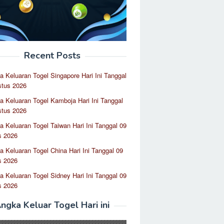
Recent Posts
a Keluaran Togel Singapore Hari Ini Tanggal
stus 2026
a Keluaran Togel Kamboja Hari Ini Tanggal
stus 2026
a Keluaran Togel Taiwan Hari Ini Tanggal 09
s 2026
a Keluaran Togel China Hari Ini Tanggal 09
s 2026
a Keluaran Togel Sidney Hari Ini Tanggal 09
s 2026
ngka Keluar Togel Hari ini