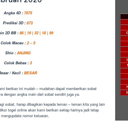
Angka 4D :
7075
Prediksi 3D :
673
in 2D BB :
86 | 19 | 32 | 18 | 99
Colok Macau :
2 – 5
Shio :
ANJING
Colok Bebas :
3
Besar / Kecil :
BESAR
kami berikan ini mudah – mudahan dapat memberikan sobat
 dengan angka main dari sobat sendiri juga ya.
gi sobat, harap dibagikan kepada teman – teman kita yang lain
si togel online akan kami berikan setiap harinya jadi tetap
uk mengupdate nomor keluaran.