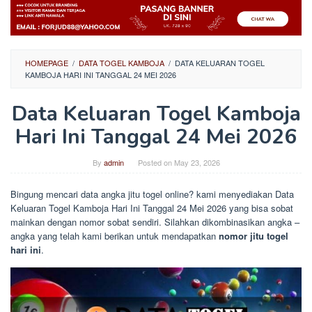
HOMEPAGE
/
DATA TOGEL KAMBOJA
/
DATA KELUARAN TOGEL
KAMBOJA HARI INI TANGGAL 24 MEI 2026
Data Keluaran Togel Kamboja
Hari Ini Tanggal 24 Mei 2026
By
admin
Posted on
May 23, 2026
Bingung mencari data angka jitu togel online? kami menyediakan Data
Keluaran Togel Kamboja Hari Ini Tanggal 24 Mei 2026 yang bisa sobat
mainkan dengan nomor sobat sendiri. Silahkan dikombinasikan angka –
angka yang telah kami berikan untuk mendapatkan
nomor jitu togel
hari ini
.