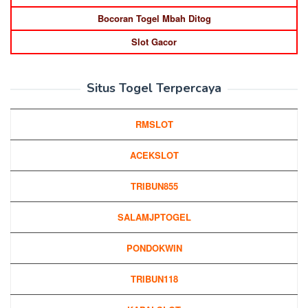
Bocoran Togel Mbah Ditog
Slot Gacor
Situs Togel Terpercaya
RMSLOT
ACEKSLOT
TRIBUN855
SALAMJPTOGEL
PONDOKWIN
TRIBUN118