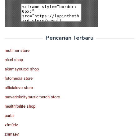
Pencarian Terbaru
mutimer store
nixel shop
akamsyourpc shop
fotomedia store
officialovo store
maverickcitymusicmerch store
healthforlife shop
portal
xfm0dv
znmaev