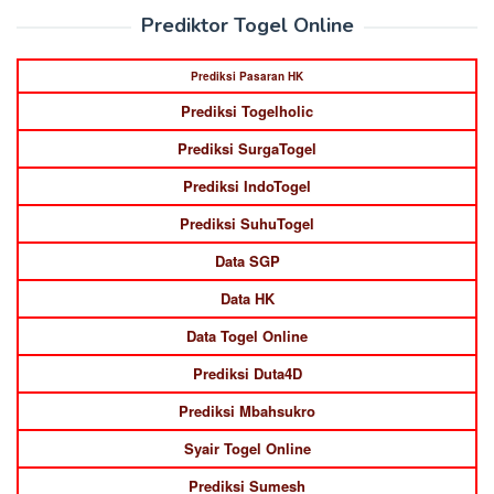
Prediktor Togel Online
Prediksi Pasaran HK
Prediksi Togelholic
Prediksi SurgaTogel
Prediksi IndoTogel
Prediksi SuhuTogel
Data SGP
Data HK
Data Togel Online
Prediksi Duta4D
Prediksi Mbahsukro
Syair Togel Online
Prediksi Sumesh