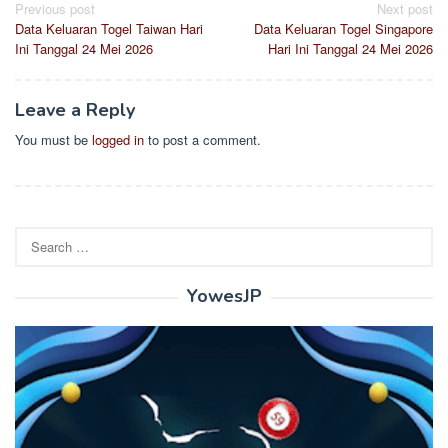
Post
Previous post
Next post
Data Keluaran Togel Taiwan Hari
Data Keluaran Togel Singapore
navigation
Ini Tanggal 24 Mei 2026
Hari Ini Tanggal 24 Mei 2026
Leave a Reply
You must be
logged in
to post a comment.
Search
for:
YowesJP