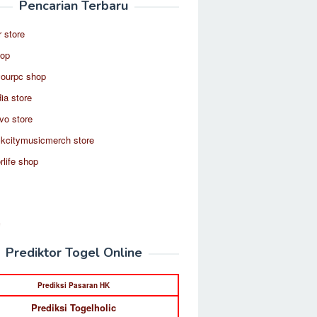
Pencarian Terbaru
 store
hop
ourpc shop
ia store
ovo store
kcitymusicmerch store
rlife shop
v
Prediktor Togel Online
Prediksi Pasaran HK
Prediksi Togelholic