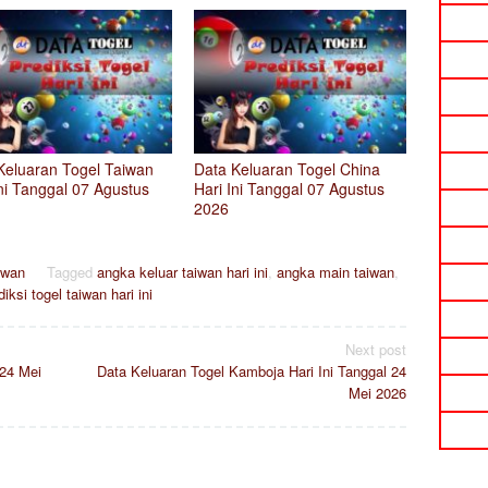
Keluaran Togel Taiwan
Data Keluaran Togel China
Ini Tanggal 07 Agustus
Hari Ini Tanggal 07 Agustus
2026
iwan
Tagged
angka keluar taiwan hari ini
,
angka main taiwan
,
diksi togel taiwan hari ini
Next post
 24 Mei
Data Keluaran Togel Kamboja Hari Ini Tanggal 24
Mei 2026