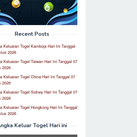
Recent Posts
a Keluaran Togel Kamboja Hari Ini Tanggal
stus 2026
a Keluaran Togel Taiwan Hari Ini Tanggal 07
s 2026
a Keluaran Togel China Hari Ini Tanggal 07
s 2026
a Keluaran Togel Sidney Hari Ini Tanggal 07
s 2026
a Keluaran Togel Hongkong Hari Ini Tanggal
stus 2026
ngka Keluar Togel Hari ini