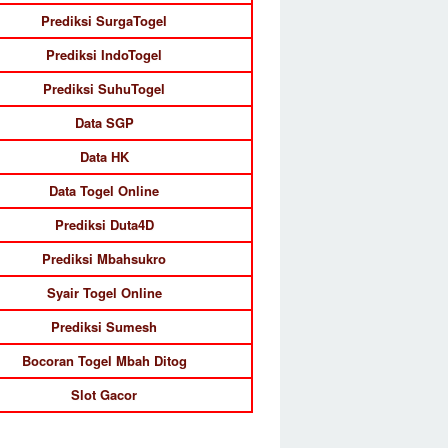
Prediksi SurgaTogel
Prediksi IndoTogel
Prediksi SuhuTogel
Data SGP
Data HK
Data Togel Online
Prediksi Duta4D
Prediksi Mbahsukro
Syair Togel Online
Prediksi Sumesh
Bocoran Togel Mbah Ditog
Slot Gacor