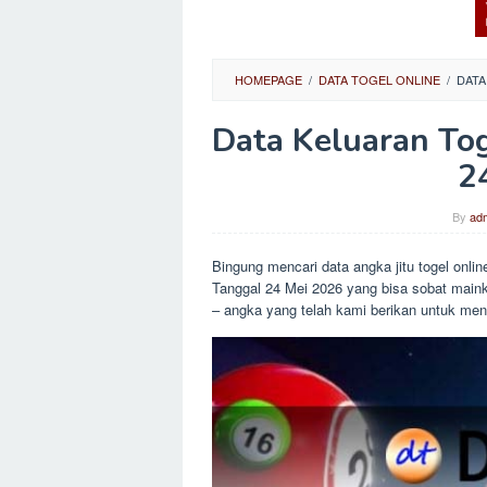
HOMEPAGE
/
DATA TOGEL ONLINE
/
DATA
Data Keluaran Tog
2
By
ad
Bingung mencari data angka jitu togel onli
Tanggal 24 Mei 2026 yang bisa sobat maink
– angka yang telah kami berikan untuk me