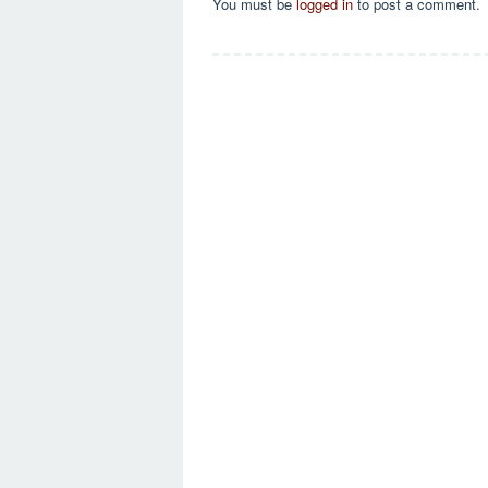
You must be
logged in
to post a comment.