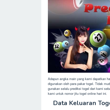
Adapun angka main yang kami dapatkan hari 
digunakan oleh para pakar togel. Tidak mud
gunakan selalu prediksi togel dari kami seb
kami untuk nomor jitu togel online hari ini.
Data Keluaran Toge