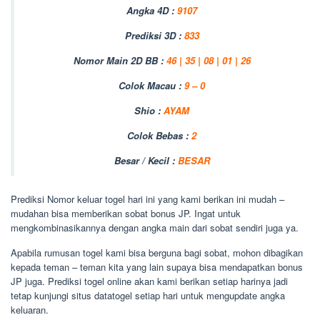
Angka 4D :
9107
Prediksi 3D :
833
Nomor Main 2D BB :
46 | 35 | 08 | 01 | 26
Colok Macau :
9 – 0
Shio :
AYAM
Colok Bebas :
2
Besar / Kecil :
BESAR
Prediksi Nomor keluar togel hari ini yang kami berikan ini mudah –
mudahan bisa memberikan sobat bonus JP. Ingat untuk
mengkombinasikannya dengan angka main dari sobat sendiri juga ya.
Apabila rumusan togel kami bisa berguna bagi sobat, mohon dibagikan
kepada teman – teman kita yang lain supaya bisa mendapatkan bonus
JP juga. Prediksi togel online akan kami berikan setiap harinya jadi
tetap kunjungi situs datatogel setiap hari untuk mengupdate angka
keluaran.