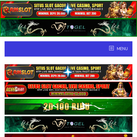
Skip
to
content
MENU