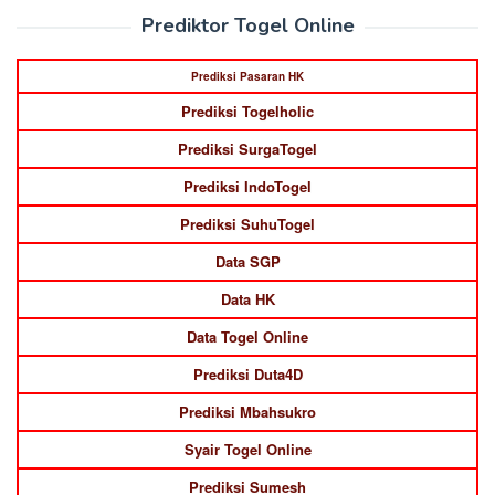
Prediktor Togel Online
Prediksi Pasaran HK
Prediksi Togelholic
Prediksi SurgaTogel
Prediksi IndoTogel
Prediksi SuhuTogel
Data SGP
Data HK
Data Togel Online
Prediksi Duta4D
Prediksi Mbahsukro
Syair Togel Online
Prediksi Sumesh