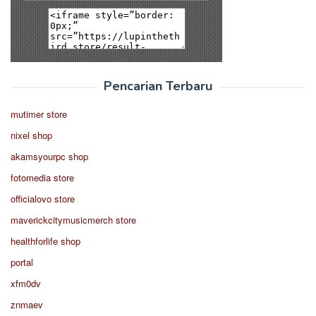
Pencarian Terbaru
mutimer store
nixel shop
akamsyourpc shop
fotomedia store
officialovo store
maverickcitymusicmerch store
healthforlife shop
portal
xfm0dv
znmaev