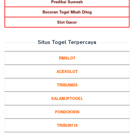
Prediksi Sumesh
Bocoran Togel Mbah Ditog
Slot Gacor
Situs Togel Terpercaya
RMSLOT
ACEKSLOT
TRIBUN855
SALAMJPTOGEL
PONDOKWIN
TRIBUN118