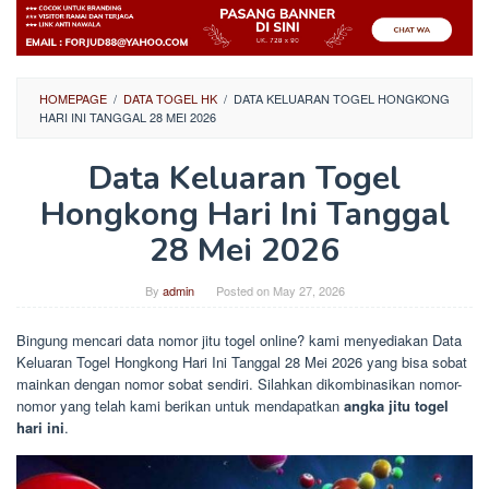
HOMEPAGE
/
DATA TOGEL HK
/
DATA KELUARAN TOGEL HONGKONG
HARI INI TANGGAL 28 MEI 2026
Data Keluaran Togel
Hongkong Hari Ini Tanggal
28 Mei 2026
By
admin
Posted on
May 27, 2026
Bingung mencari data nomor jitu togel online? kami menyediakan Data
Keluaran Togel Hongkong Hari Ini Tanggal 28 Mei 2026 yang bisa sobat
mainkan dengan nomor sobat sendiri. Silahkan dikombinasikan nomor-
nomor yang telah kami berikan untuk mendapatkan
angka jitu togel
hari ini
.