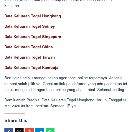
keluaran.
Data Keluaran Togel Hongkong
Data Keluaran Togel Sidney
Data Keluaran Togel Singapore
Data Keluaran Togel China
Data Keluaran Togel Taiwan
Data Keluaran Togel Kamboja
Bettinglah selalu menggunakan agen togel online terpercaya. Jangan
sampai salah pilih ya. Gunakan link pendaftaran yang ada pada situs ini
untuk menghindari agen togel online yang abal – abal. Selamat betting.
Demikianlah Prediksi Data Keluaran Togel Hongkong Hari Ini Tanggal 28
Mei 2026 ini kami berikan. Semoga JP ya.
Share this: