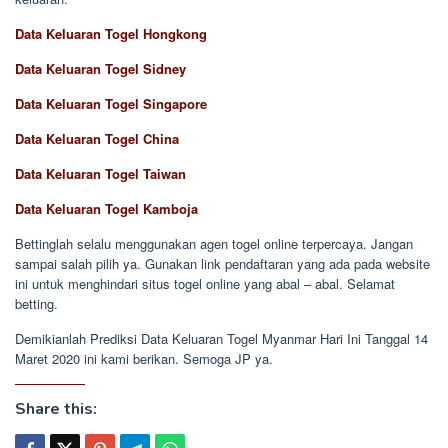
Data Keluaran Togel Hongkong
Data Keluaran Togel Sidney
Data Keluaran Togel Singapore
Data Keluaran Togel China
Data Keluaran Togel Taiwan
Data Keluaran Togel Kamboja
Bettinglah selalu menggunakan agen togel online terpercaya. Jangan
sampai salah pilih ya. Gunakan link pendaftaran yang ada pada website
ini untuk menghindari situs togel online yang abal – abal. Selamat
betting.
Demikianlah Prediksi Data Keluaran Togel Myanmar Hari Ini Tanggal 14
Maret 2020 ini kami berikan. Semoga JP ya.
Share this: