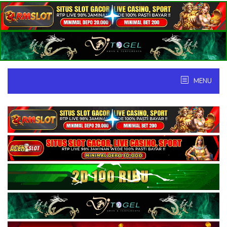
Skip
to
content
MENU