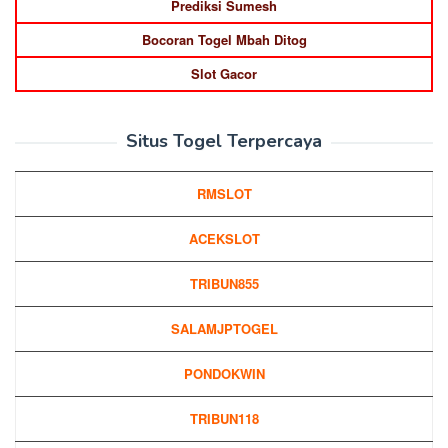
Prediksi Sumesh
Bocoran Togel Mbah Ditog
Slot Gacor
Situs Togel Terpercaya
RMSLOT
ACEKSLOT
TRIBUN855
SALAMJPTOGEL
PONDOKWIN
TRIBUN118