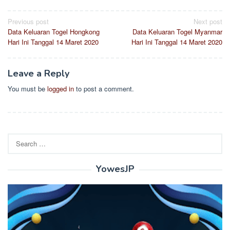
Post
Previous post
Next post
Data Keluaran Togel Hongkong
Data Keluaran Togel Myanmar
navigation
Hari Ini Tanggal 14 Maret 2020
Hari Ini Tanggal 14 Maret 2020
Leave a Reply
You must be
logged in
to post a comment.
Search
for:
YowesJP