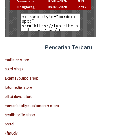
Pencarian Terbaru
mutimer store
nixel shop
akamsyourpc shop
fotomedia store
officialovo store
maverickcitymusicmerch store
healthforlife shop
portal
xfm0dv