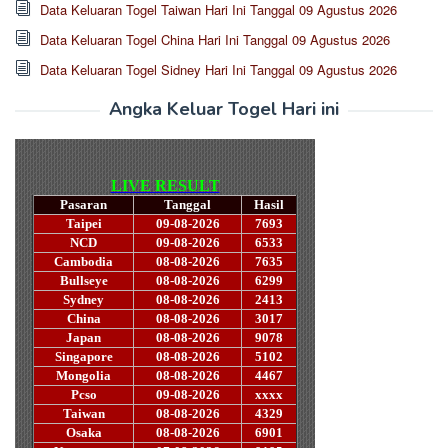
Data Keluaran Togel Taiwan Hari Ini Tanggal 09 Agustus 2026
Data Keluaran Togel China Hari Ini Tanggal 09 Agustus 2026
Data Keluaran Togel Sidney Hari Ini Tanggal 09 Agustus 2026
Angka Keluar Togel Hari ini