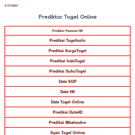
znmaev
Prediktor Togel Online
Prediksi Pasaran HK
Prediksi Togelholic
Prediksi SurgaTogel
Prediksi IndoTogel
Prediksi SuhuTogel
Data SGP
Data HK
Data Togel Online
Prediksi Duta4D
Prediksi Mbahsukro
Syair Togel Online