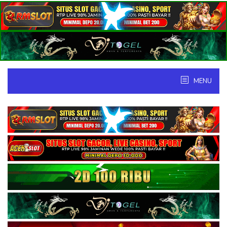
Skip
to
content
MENU