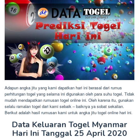
Adapun angka jitu yang kami dapatkan hari ini berasal dari rumus
perhitungan togel yang selama ini digunakan oleh para suhu togel. Tidak
mudah mendapatkan rumusan togel online ini. Oleh karena itu, gunakan
selalu ramalan togel dari kami sebaik – baiknya ya sobat sekalian.
Berikut adalah hasil rumusan kami untuk angka jitu togel online hari ini.
Data Keluaran Togel Myanmar
Hari Ini Tanggal 25 April 2020