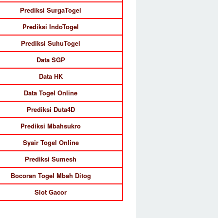
Prediksi SurgaTogel
Prediksi IndoTogel
Prediksi SuhuTogel
Data SGP
Data HK
Data Togel Online
Prediksi Duta4D
Prediksi Mbahsukro
Syair Togel Online
Prediksi Sumesh
Bocoran Togel Mbah Ditog
Slot Gacor