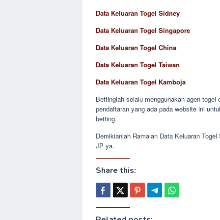
Data Keluaran Togel Sidney
Data Keluaran Togel Singapore
Data Keluaran Togel China
Data Keluaran Togel Taiwan
Data Keluaran Togel Kamboja
Bettinglah selalu menggunakan agen togel o
pendaftaran yang ada pada website ini untuk
betting.
Demikianlah Ramalan Data Keluaran Togel S
JP ya.
Share this:
Related posts: