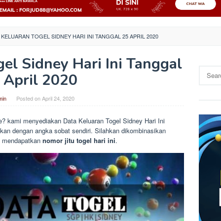
 KELUARAN TOGEL SIDNEY HARI INI TANGGAL 25 APRIL 2020
el Sidney Hari Ini Tanggal
Search
 April 2020
for:
min
Posted on
April 24, 2020
ne? kami menyediakan Data Keluaran Togel Sidney Hari Ini
nkan dengan angka sobat sendiri. Silahkan dikombinasikan
uk mendapatkan
nomor jitu togel hari ini
.