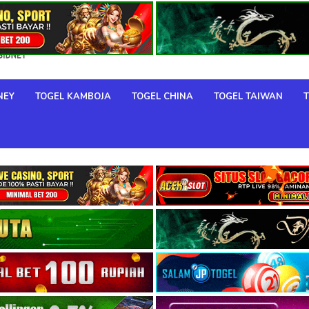
NEY
TOGEL KAMBOJA
TOGEL CHINA
TOGEL TAIWAN
T