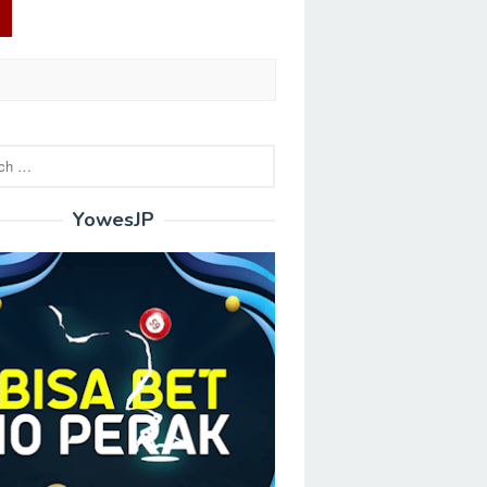
YowesJP