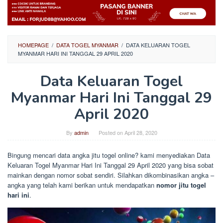
HOMEPAGE
/
DATA TOGEL MYANMAR
/
DATA KELUARAN TOGEL
MYANMAR HARI INI TANGGAL 29 APRIL 2020
Data Keluaran Togel
Myanmar Hari Ini Tanggal 29
April 2020
By
admin
Posted on
April 28, 2020
Bingung mencari data angka jitu togel online? kami menyediakan Data
Keluaran Togel Myanmar Hari Ini Tanggal 29 April 2020 yang bisa sobat
mainkan dengan nomor sobat sendiri. Silahkan dikombinasikan angka –
angka yang telah kami berikan untuk mendapatkan
nomor jitu togel
hari ini
.