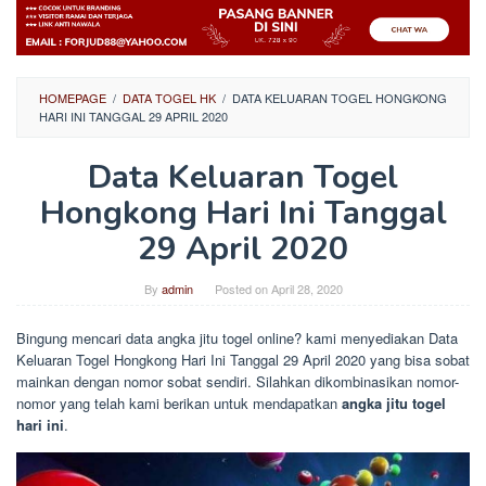
HOMEPAGE
/
DATA TOGEL HK
/
DATA KELUARAN TOGEL HONGKONG
HARI INI TANGGAL 29 APRIL 2020
Data Keluaran Togel
Hongkong Hari Ini Tanggal
29 April 2020
By
admin
Posted on
April 28, 2020
Bingung mencari data angka jitu togel online? kami menyediakan Data
Keluaran Togel Hongkong Hari Ini Tanggal 29 April 2020 yang bisa sobat
mainkan dengan nomor sobat sendiri. Silahkan dikombinasikan nomor-
nomor yang telah kami berikan untuk mendapatkan
angka jitu togel
hari ini
.