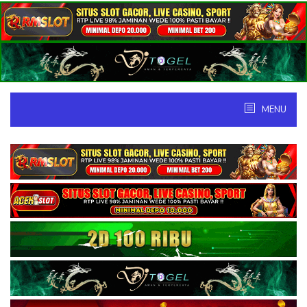
Skip
to
content
MENU