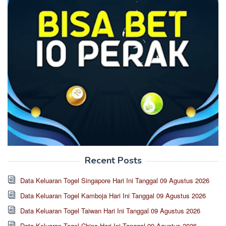
Recent Posts
Data Keluaran Togel Singapore Hari Ini Tanggal 09 Agustus 2026
Data Keluaran Togel Kamboja Hari Ini Tanggal 09 Agustus 2026
Data Keluaran Togel Taiwan Hari Ini Tanggal 09 Agustus 2026
Data Keluaran Togel China Hari Ini Tanggal 09 Agustus 2026