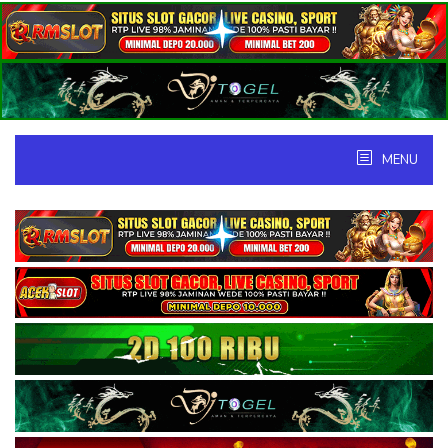
Skip
to
content
MENU