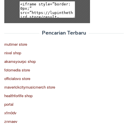
Pencarian Terbaru
mutimer store
nixel shop
akamsyourpc shop
fotomedia store
officialovo store
maverickcitymusicmerch store
healthforlife shop
portal
xfm0dv
znmaev