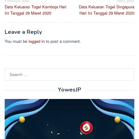
Post
Previous post
Next post
Data Keluaran Togel Kamboja Hari
Data Keluaran Togel Singapura
navigation
Ini Tanggal 29 Maret 2020
Hari Ini Tanggal 29 Maret 2020
Leave a Reply
You must be
logged in
to post a comment.
Search
for:
YowesJP