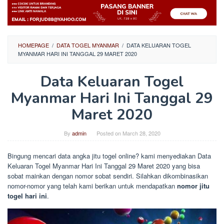
HOMEPAGE
/
DATA TOGEL MYANMAR
/
DATA KELUARAN TOGEL
MYANMAR HARI INI TANGGAL 29 MARET 2020
Data Keluaran Togel
Myanmar Hari Ini Tanggal 29
Maret 2020
By
admin
Posted on
March 28, 2020
Bingung mencari data angka jitu togel online? kami menyediakan Data
Keluaran Togel Myanmar Hari Ini Tanggal 29 Maret 2020 yang bisa
sobat mainkan dengan nomor sobat sendiri. Silahkan dikombinasikan
nomor-nomor yang telah kami berikan untuk mendapatkan
nomor jitu
togel hari ini
.