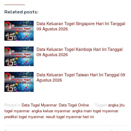
Related posts:
Data Keluaran Togel Singapore Hari Ini Tanggal
09 Agustus 2026
Data Keluaran Togel Kamboja Hari Ini Tanggal
09 Agustus 2026
Data Keluaran Togel Taiwan Hari Ini Tanggal 09
Agustus 2026
Posted in
Data Togel Myanmar
,
Data Togel Online
Tagged
angka jitu
togel myanmar
,
angka keluar myanmar
,
angka main togel myanmar
,
prediksi togel myanmar
,
result togel myanmar hari ini