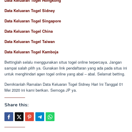
Data Keluaran Togel Hongkong
Data Keluaran Togel Sidney
Data Keluaran Togel Singapore
Data Keluaran Togel China
Data Keluaran Togel Taiwan
Data Keluaran Togel Kamboja
Bettinglah selalu menggunakan situs togel online terpercaya. Jangan
sampai salah pilih ya. Gunakan link pendaftaran yang ada pada situs ini
untuk menghindari agen togel online yang abal – abal. Selamat betting.
Demikianlah Ramalan Data Keluaran Togel Sidney Hari Ini Tanggal 01
Mei 2020 ini kami berikan. Semoga JP ya.
Share this: