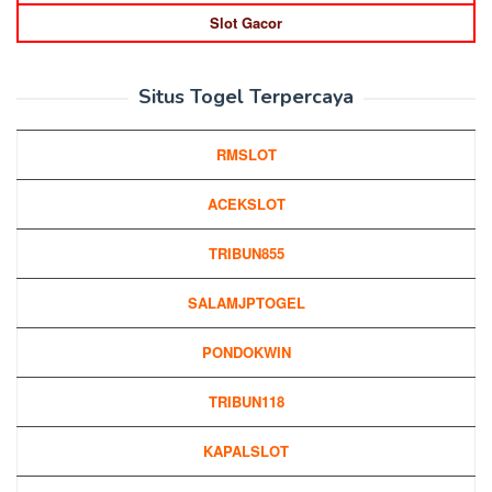
Slot Gacor
Situs Togel Terpercaya
RMSLOT
ACEKSLOT
TRIBUN855
SALAMJPTOGEL
PONDOKWIN
TRIBUN118
KAPALSLOT