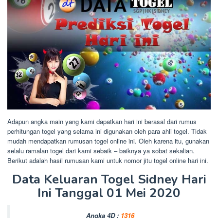
Adapun angka main yang kami dapatkan hari ini berasal dari rumus
perhitungan togel yang selama ini digunakan oleh para ahli togel. Tidak
mudah mendapatkan rumusan togel online ini. Oleh karena itu, gunakan
selalu ramalan togel dari kami sebaik – baiknya ya sobat sekalian.
Berikut adalah hasil rumusan kami untuk nomor jitu togel online hari ini.
Data Keluaran Togel Sidney Hari
Ini Tanggal 01 Mei 2020
Angka 4D :
1316