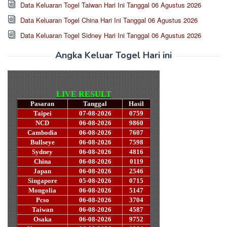
Data Keluaran Togel Taiwan Hari Ini Tanggal 06 Agustus 2026
Data Keluaran Togel China Hari Ini Tanggal 06 Agustus 2026
Data Keluaran Togel Sidney Hari Ini Tanggal 06 Agustus 2026
Angka Keluar Togel Hari ini