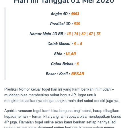
Hari Ini Tanggal 01 Mei 2020
Angka 4D :
4563
Prediksi 3D :
538
Nomor Main 2D BB :
15 | 74 | 82 | 07 | 75
Colok Macau :
6 – 5
Shio :
ULAR
Colok Bebas :
6
Besar / Kecil :
BESAR
Prediksi Nomor keluar togel hari ini yang kami berikan ini mudah –
mudahan bisa memberikan sobat bonus JP. Ingat untuk
mengkombinasikannya dengan angka main dari sobat sendiri juga ya.
Apabila rumusan togel kami bisa berguna bagi sobat, harap dibagikan
kepada teman – teman kita yang lain supaya bisa mendapatkan bonus
JP juga. Ramalan togel online akan kami berikan setiap harinya jadi
tetap kunjungi situs datatogel setiap hari untuk mengupdate nomor