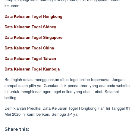
keluaran.
Data Keluaran Togel Hongkong
Data Keluaran Togel Sidney
Data Keluaran Togel Singapore
Data Keluaran Togel China
Data Keluaran Togel Taiwan
Data Keluaran Togel Kamboja
Bettinglah selalu menggunakan situs togel online terpercaya. Jangan
sampai salah pilih ya. Gunakan link pendaftaran yang ada pada website
ini untuk menghindari agen togel online yang abal – abal. Selamat
betting.
Demikianlah Prediksi Data Keluaran Togel Hongkong Hari Ini Tanggal 01
Mei 2020 ini kami berikan. Semoga JP ya.
Share this: