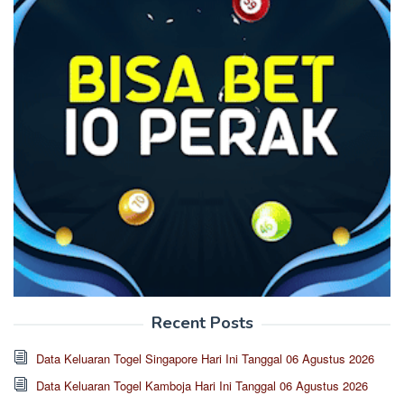
Recent Posts
Data Keluaran Togel Singapore Hari Ini Tanggal 06 Agustus 2026
Data Keluaran Togel Kamboja Hari Ini Tanggal 06 Agustus 2026