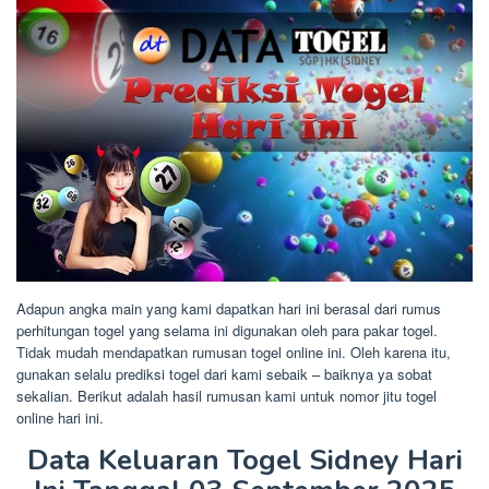
Adapun angka main yang kami dapatkan hari ini berasal dari rumus
perhitungan togel yang selama ini digunakan oleh para pakar togel.
Tidak mudah mendapatkan rumusan togel online ini. Oleh karena itu,
gunakan selalu prediksi togel dari kami sebaik – baiknya ya sobat
sekalian. Berikut adalah hasil rumusan kami untuk nomor jitu togel
online hari ini.
Data Keluaran Togel Sidney Hari