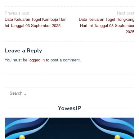
Post
Previous post
Next post
Data Keluaran Togel Kamboja Hari
Data Keluaran Togel Hongkong
navigation
Ini Tanggal 03 September 2025
Hari Ini Tanggal 03 September
2025
Leave a Reply
You must be
logged in
to post a comment.
Search
for:
YowesJP