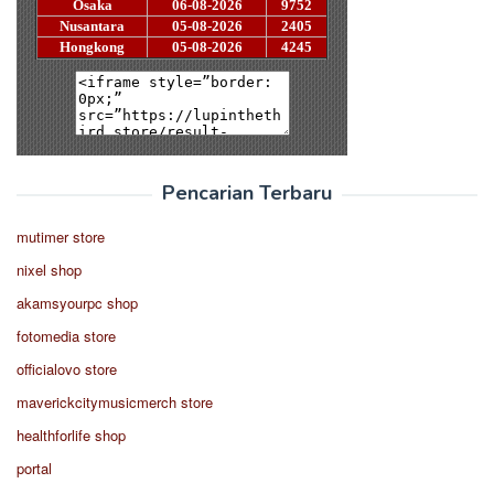
Pencarian Terbaru
mutimer store
nixel shop
akamsyourpc shop
fotomedia store
officialovo store
maverickcitymusicmerch store
healthforlife shop
portal