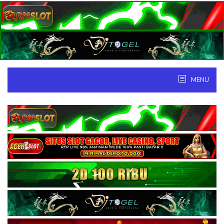
Skip
to
content
MENU