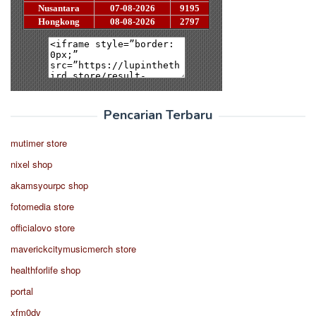
Pencarian Terbaru
mutimer store
nixel shop
akamsyourpc shop
fotomedia store
officialovo store
maverickcitymusicmerch store
healthforlife shop
portal
xfm0dv