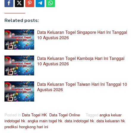
Related posts:
Data Keluaran Togel Singapore Hari Ini Tanggal
10 Agustus 2026
Data Keluaran Togel Kamboja Hari Ini Tanggal
10 Agustus 2026
Data Keluaran Togel Taiwan Hari Ini Tanggal 10
Agustus 2026
Posted in
Data Togel HK
,
Data Togel Online
Tagged
angka keluar
indotogel hk
,
angka main togel hk
,
data indotogel hk
,
data keluaran hk
,
prediksi hongkong hari ini