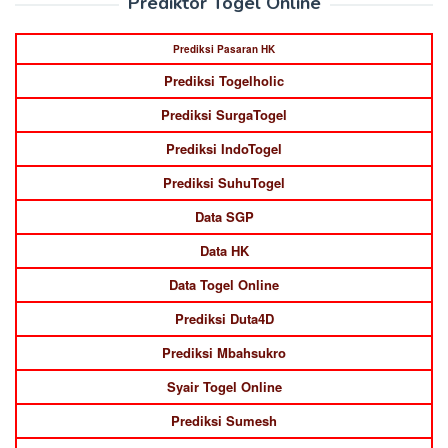
Prediktor Togel Online
Prediksi Pasaran HK
Prediksi Togelholic
Prediksi SurgaTogel
Prediksi IndoTogel
Prediksi SuhuTogel
Data SGP
Data HK
Data Togel Online
Prediksi Duta4D
Prediksi Mbahsukro
Syair Togel Online
Prediksi Sumesh