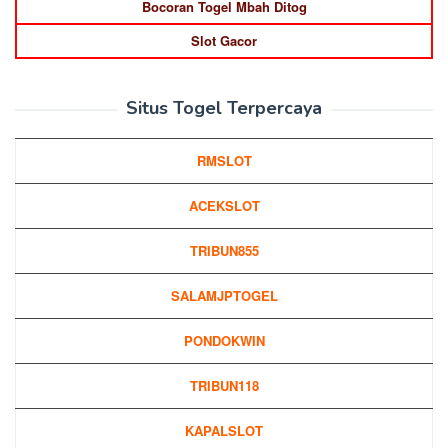
Bocoran Togel Mbah Ditog
Slot Gacor
Situs Togel Terpercaya
RMSLOT
ACEKSLOT
TRIBUN855
SALAMJPTOGEL
PONDOKWIN
TRIBUN118
KAPALSLOT