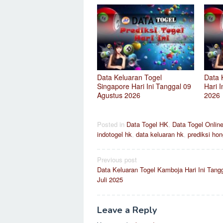
Data Keluaran Togel
Data 
Singapore Hari Ini Tanggal 09
Hari 
Agustus 2026
2026
Posted in
Data Togel HK
,
Data Togel Onlin
indotogel hk
,
data keluaran hk
,
prediksi hon
Post
Previous post
Data Keluaran Togel Kamboja Hari Ini Tang
navigation
Juli 2025
Leave a Reply