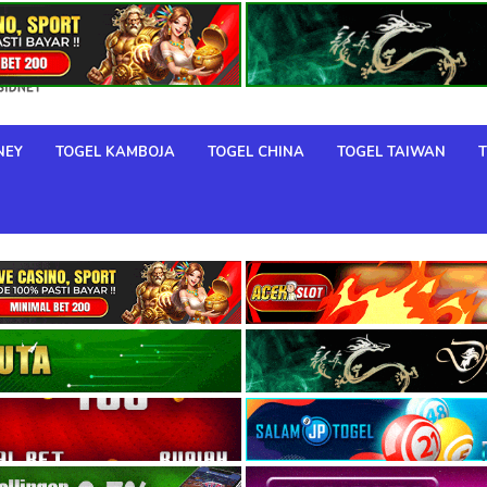
NEY
TOGEL KAMBOJA
TOGEL CHINA
TOGEL TAIWAN
T