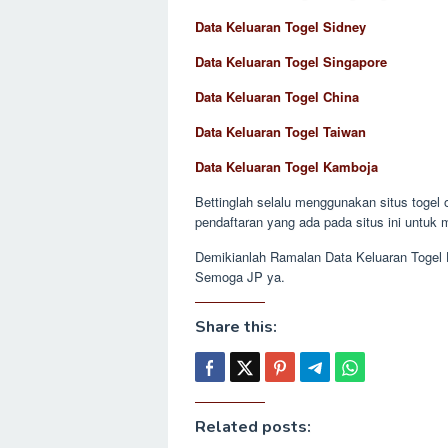
Data Keluaran Togel Sidney
Data Keluaran Togel Singapore
Data Keluaran Togel China
Data Keluaran Togel Taiwan
Data Keluaran Togel Kamboja
Bettinglah selalu menggunakan situs togel 
pendaftaran yang ada pada situs ini untuk m
Demikianlah Ramalan Data Keluaran Togel Ho
Semoga JP ya.
Share this:
Related posts: