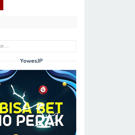
YowesJP