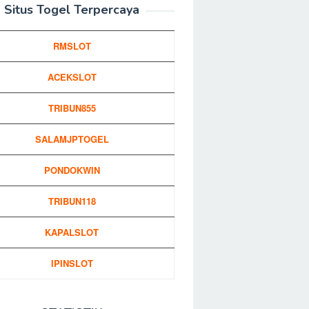
Situs Togel Terpercaya
RMSLOT
ACEKSLOT
TRIBUN855
SALAMJPTOGEL
PONDOKWIN
TRIBUN118
KAPALSLOT
IPINSLOT