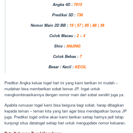
Angka 4D :
7015
Prediksi 3D :
736
Nomor Main 2D BB :
19 | 57 | 85 | 88 | 36
Colok Macau :
2 – 4
Shio :
ANJING
Colok Bebas :
7
Besar / Kecil :
KECIL
Prediksi Angka keluar togel hari ini yang kami berikan ini mudah –
mudahan bisa memberikan sobat bonus JP. Ingat untuk
mengkombinasikannya dengan nomor main dari sobat sendiri juga ya.
Apabila rumusan togel kami bisa berguna bagi sobat, harap dibagikan
kepada teman – teman kita yang lain agar bisa mendapatkan bonus JP
juga. Prediksi togel online akan kami berikan setiap harinya jadi tetap
kunjungi situs datatogel setiap hari untuk mengupdate nomor keluaran.