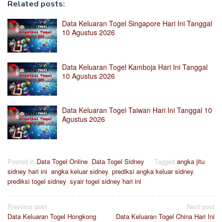
Related posts:
Data Keluaran Togel Singapore Hari Ini Tanggal
10 Agustus 2026
Data Keluaran Togel Kamboja Hari Ini Tanggal
10 Agustus 2026
Data Keluaran Togel Taiwan Hari Ini Tanggal 10
Agustus 2026
Posted in
Data Togel Online
,
Data Togel Sidney
Tagged
angka jitu
sidney hari ini
,
angka keluar sidney
,
prediksi angka keluar sidney
,
prediksi togel sidney
,
syair togel sidney hari ini
Post
Previous post
Next post
Data Keluaran Togel Hongkong
Data Keluaran Togel China Hari Ini
navigation