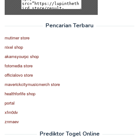
Pencarian Terbaru
mutimer store
nixel shop
akamsyourpc shop
fotomedia store
officialovo store
maverickcitymusicmerch store
healthforlife shop
portal
xfm0dv
znmaev
Prediktor Togel Online