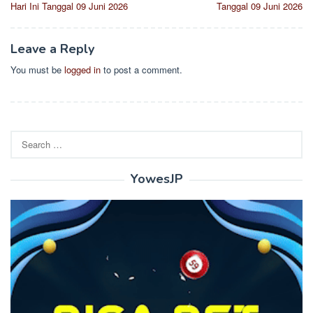
Hari Ini Tanggal 09 Juni 2026
Tanggal 09 Juni 2026
Leave a Reply
You must be
logged in
to post a comment.
Search
for:
YowesJP