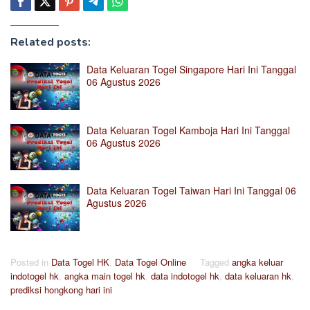
Related posts:
Data Keluaran Togel Singapore Hari Ini Tanggal
06 Agustus 2026
Data Keluaran Togel Kamboja Hari Ini Tanggal
06 Agustus 2026
Data Keluaran Togel Taiwan Hari Ini Tanggal 06
Agustus 2026
Posted in
Data Togel HK
,
Data Togel Online
Tagged
angka keluar
indotogel hk
,
angka main togel hk
,
data indotogel hk
,
data keluaran hk
,
prediksi hongkong hari ini