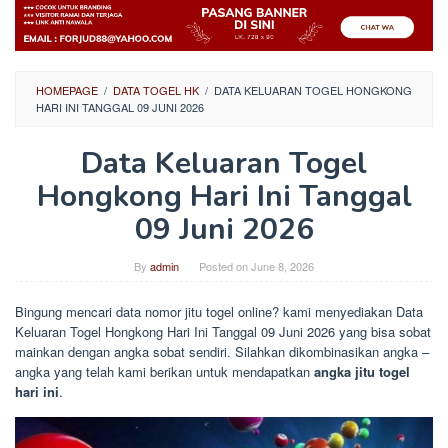
HOMEPAGE
/
DATA TOGEL HK
/
DATA KELUARAN TOGEL HONGKONG
HARI INI TANGGAL 09 JUNI 2026
Data Keluaran Togel
Hongkong Hari Ini Tanggal
09 Juni 2026
By
admin
Posted on
June 8, 2026
Bingung mencari data nomor jitu togel online? kami menyediakan Data
Keluaran Togel Hongkong Hari Ini Tanggal 09 Juni 2026 yang bisa sobat
mainkan dengan angka sobat sendiri. Silahkan dikombinasikan angka –
angka yang telah kami berikan untuk mendapatkan
angka jitu togel
hari ini
.