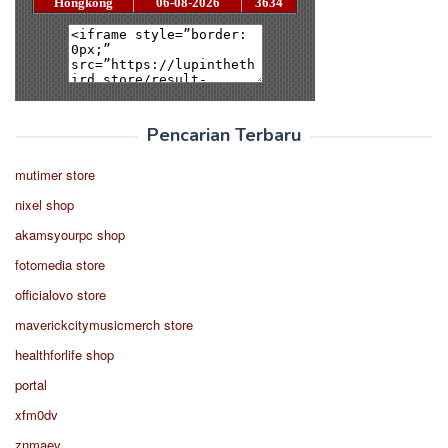
Pencarian Terbaru
mutimer store
nixel shop
akamsyourpc shop
fotomedia store
officialovo store
maverickcitymusicmerch store
healthforlife shop
portal
xfm0dv
znmaev