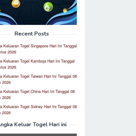
Recent Posts
a Keluaran Togel Singapore Hari Ini Tanggal
stus 2026
a Keluaran Togel Kamboja Hari Ini Tanggal
stus 2026
a Keluaran Togel Taiwan Hari Ini Tanggal 08
s 2026
a Keluaran Togel China Hari Ini Tanggal 08
s 2026
a Keluaran Togel Sidney Hari Ini Tanggal 08
s 2026
ngka Keluar Togel Hari ini