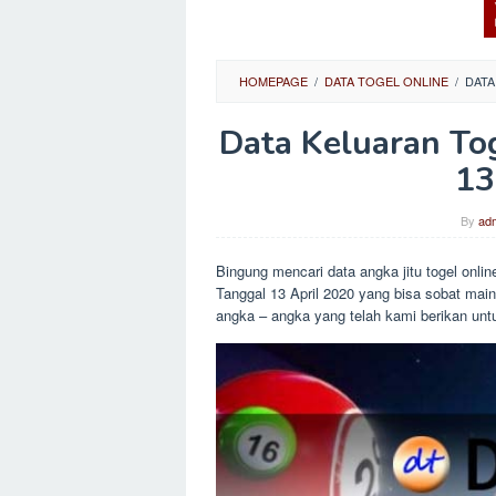
HOMEPAGE
/
DATA TOGEL ONLINE
/
DATA
Data Keluaran Tog
13
By
ad
Bingung mencari data angka jitu togel onli
Tanggal 13 April 2020 yang bisa sobat mai
angka – angka yang telah kami berikan u