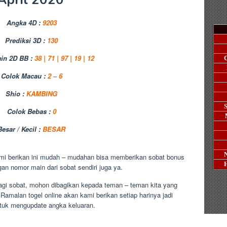
Angka 4D :
9203
Prediksi 3D :
130
in 2D BB :
38 | 71 | 97 | 19 | 12
Colok Macau :
2 – 6
Shio :
KAMBING
Colok Bebas :
0
Besar / Kecil :
BESAR
 kami berikan ini mudah – mudahan bisa memberikan sobat bonus
n nomor main dari sobat sendiri juga ya.
agi sobat, mohon dibagikan kepada teman – teman kita yang
Ramalan togel online akan kami berikan setiap harinya jadi
untuk mengupdate angka keluaran.