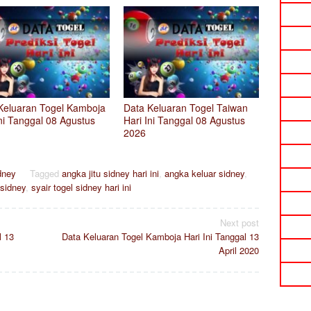
Keluaran Togel Kamboja
Data Keluaran Togel Taiwan
Ini Tanggal 08 Agustus
Hari Ini Tanggal 08 Agustus
2026
dney
Tagged
angka jitu sidney hari ini
,
angka keluar sidney
,
 sidney
,
syair togel sidney hari ini
Next post
l 13
Data Keluaran Togel Kamboja Hari Ini Tanggal 13
April 2020