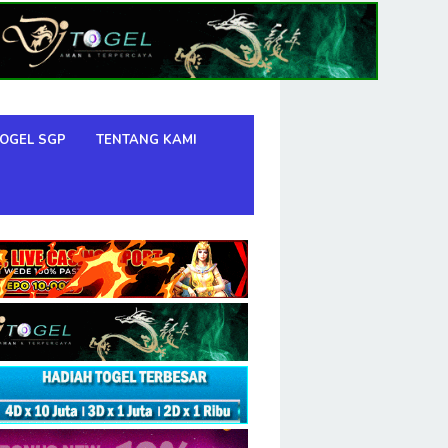
OGEL SGP
TENTANG KAMI