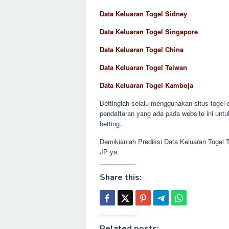
Data Keluaran Togel Sidney
Data Keluaran Togel Singapore
Data Keluaran Togel China
Data Keluaran Togel Taiwan
Data Keluaran Togel Kamboja
Bettinglah selalu menggunakan situs togel 
pendaftaran yang ada pada website ini untuk
betting.
Demikianlah Prediksi Data Keluaran Togel T
JP ya.
Share this:
Related posts: