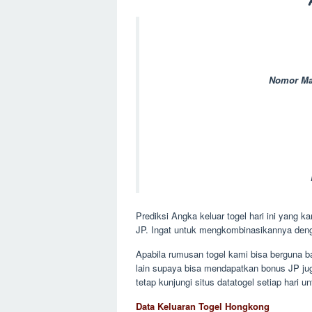
Nomor Ma
Prediksi Angka keluar togel hari ini yang
JP. Ingat untuk mengkombinasikannya denga
Apabila rumusan togel kami bisa berguna b
lain supaya bisa mendapatkan bonus JP juga
tetap kunjungi situs datatogel setiap hari 
Data Keluaran Togel Hongkong