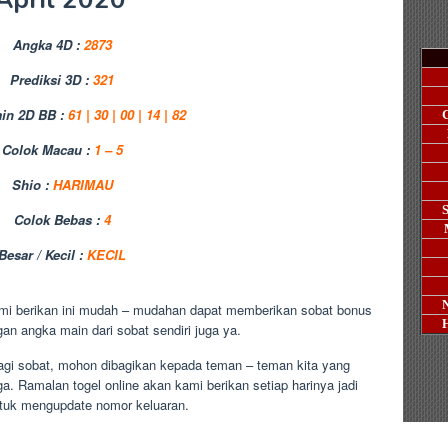
Angka 4D :
2873
Prediksi 3D :
321
in 2D BB :
61 | 30 | 00 | 14 | 82
Colok Macau :
1 – 5
Shio :
HARIMAU
Colok Bebas :
4
Besar / Kecil :
KECIL
 kami berikan ini mudah – mudahan dapat memberikan sobat bonus
n angka main dari sobat sendiri juga ya.
agi sobat, mohon dibagikan kepada teman – teman kita yang
. Ramalan togel online akan kami berikan setiap harinya jadi
untuk mengupdate nomor keluaran.