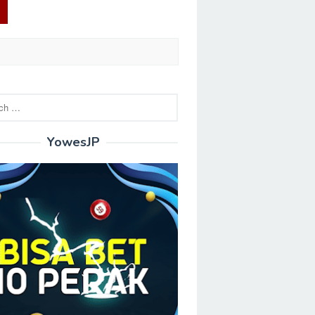
YowesJP