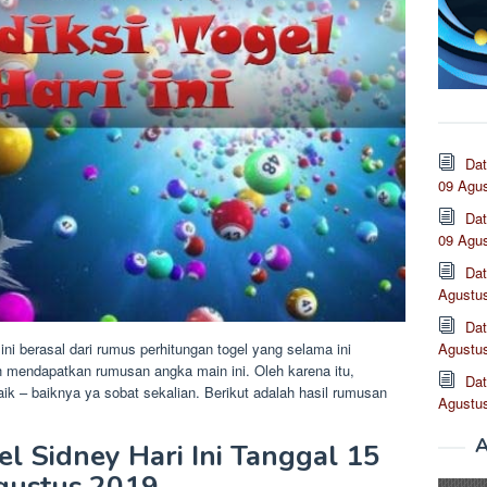
Dat
09 Agu
Dat
09 Agu
Dat
Agustu
Dat
ni berasal dari rumus perhitungan togel yang selama ini
Agustu
h mendapatkan rumusan angka main ini. Oleh karena itu,
Dat
aik – baiknya ya sobat sekalian. Berikut adalah hasil rumusan
Agustu
A
l Sidney Hari Ini Tanggal 15
gustus 2019