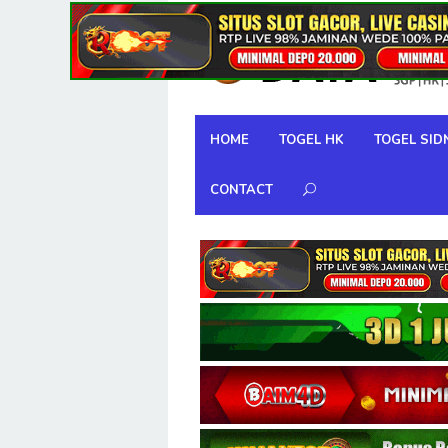
Skip
to
content
HOME
TOGEL HK
TOGEL SID
CONTACT