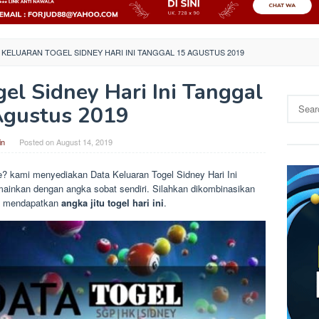
 KELUARAN TOGEL SIDNEY HARI INI TANGGAL 15 AGUSTUS 2019
el Sidney Hari Ini Tanggal
Search
Agustus 2019
for:
in
Posted on
August 14, 2019
ne? kami menyediakan Data Keluaran Togel Sidney Hari Ini
ainkan dengan angka sobat sendiri. Silahkan dikombinasikan
uk mendapatkan
angka jitu togel hari ini
.