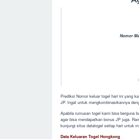
Nomor Ma
Prediksi Nomor keluar togel hari ini yang
JP. Ingat untuk mengkombinasikannya denga
Apabila rumusan togel kami bisa berguna ba
agar bisa mendapatkan bonus JP juga. Ramal
kunjungi situs datatogel setiap hari untuk
Data Keluaran Togel Hongkong