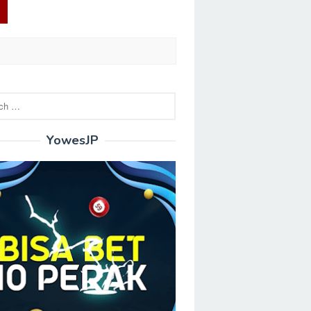
YowesJP