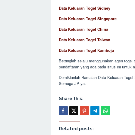
Data Keluaran Togel Sidney
Data Keluaran Togel Singapore
Data Keluaran Togel China
Data Keluaran Togel Taiwan
Data Keluaran Togel Kamboja
Bettinglah selalu menggunakan agen togel o
pendaftaran yang ada pada situs ini untuk m
Demikianlah Ramalan Data Keluaran Togel S
Semoga JP ya.
Share this:
Related posts: