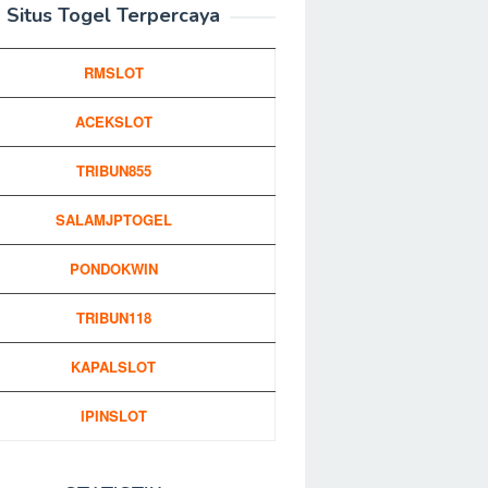
Situs Togel Terpercaya
RMSLOT
ACEKSLOT
TRIBUN855
SALAMJPTOGEL
PONDOKWIN
TRIBUN118
KAPALSLOT
IPINSLOT