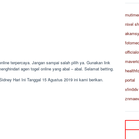
mutimer
nixel s
akamsy
fotomed
official
maveric
nline terpercaya. Jangan sampai salah pilih ya. Gunakan link
enghindari agen togel online yang abal – abal. Selamat betting.
healthfo
idney Hari Ini Tanggal 15 Agustus 2019 ini kami berikan.
portal
xfm0dv
znmae