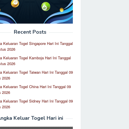
Recent Posts
a Keluaran Togel Singapore Hari Ini Tanggal
stus 2026
a Keluaran Togel Kamboja Hari Ini Tanggal
stus 2026
a Keluaran Togel Taiwan Hari Ini Tanggal 09
s 2026
a Keluaran Togel China Hari Ini Tanggal 09
s 2026
a Keluaran Togel Sidney Hari Ini Tanggal 09
s 2026
ngka Keluar Togel Hari ini