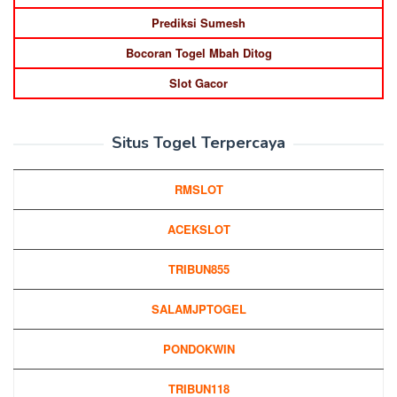
Prediksi Sumesh
Bocoran Togel Mbah Ditog
Slot Gacor
Situs Togel Terpercaya
RMSLOT
ACEKSLOT
TRIBUN855
SALAMJPTOGEL
PONDOKWIN
TRIBUN118