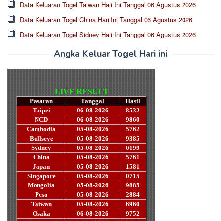
Data Keluaran Togel Taiwan Hari Ini Tanggal 06 Agustus 2026
Data Keluaran Togel China Hari Ini Tanggal 06 Agustus 2026
Data Keluaran Togel Sidney Hari Ini Tanggal 06 Agustus 2026
Angka Keluar Togel Hari ini