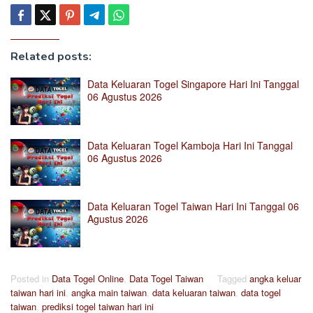
Related posts:
Data Keluaran Togel Singapore Hari Ini Tanggal
06 Agustus 2026
Data Keluaran Togel Kamboja Hari Ini Tanggal
06 Agustus 2026
Data Keluaran Togel Taiwan Hari Ini Tanggal 06
Agustus 2026
Posted in
Data Togel Online
,
Data Togel Taiwan
Tagged
angka keluar
taiwan hari ini
,
angka main taiwan
,
data keluaran taiwan
,
data togel
taiwan
,
prediksi togel taiwan hari ini