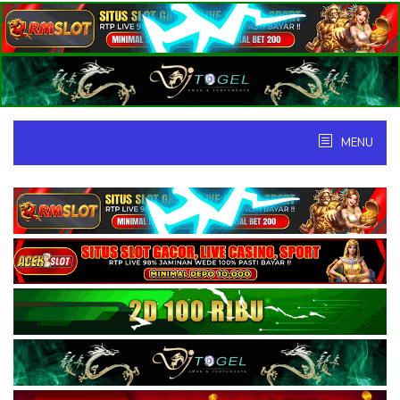
Skip
to
content
MENU