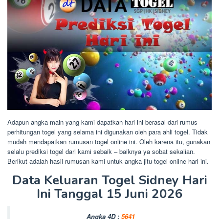
Adapun angka main yang kami dapatkan hari ini berasal dari rumus
perhitungan togel yang selama ini digunakan oleh para ahli togel. Tidak
mudah mendapatkan rumusan togel online ini. Oleh karena itu, gunakan
selalu prediksi togel dari kami sebaik – baiknya ya sobat sekalian.
Berikut adalah hasil rumusan kami untuk angka jitu togel online hari ini.
Data Keluaran Togel Sidney Hari
Ini Tanggal 15 Juni 2026
Angka 4D :
5641