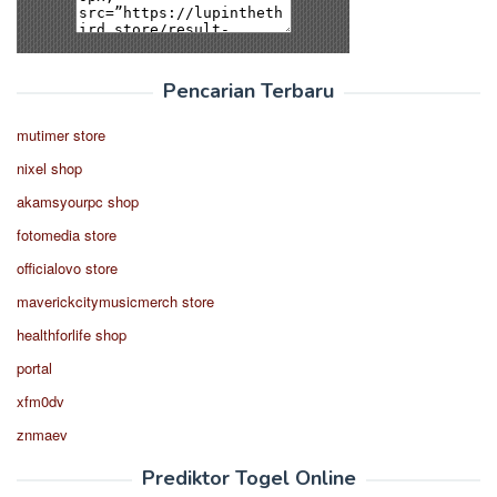
Pencarian Terbaru
mutimer store
nixel shop
akamsyourpc shop
fotomedia store
officialovo store
maverickcitymusicmerch store
healthforlife shop
portal
xfm0dv
znmaev
Prediktor Togel Online