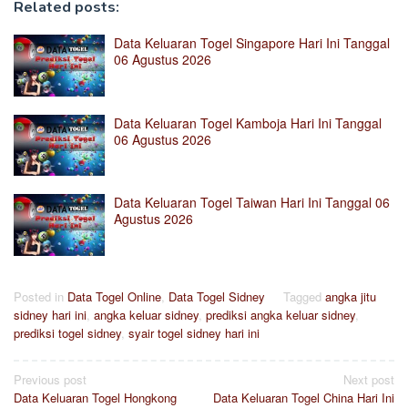
Related posts:
Data Keluaran Togel Singapore Hari Ini Tanggal
06 Agustus 2026
Data Keluaran Togel Kamboja Hari Ini Tanggal
06 Agustus 2026
Data Keluaran Togel Taiwan Hari Ini Tanggal 06
Agustus 2026
Posted in
Data Togel Online
,
Data Togel Sidney
Tagged
angka jitu
sidney hari ini
,
angka keluar sidney
,
prediksi angka keluar sidney
,
prediksi togel sidney
,
syair togel sidney hari ini
Post
Previous post
Next post
Data Keluaran Togel Hongkong
Data Keluaran Togel China Hari Ini
navigation