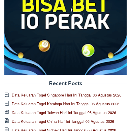
Recent Posts
Data Keluaran Togel Singapore Hari Ini Tanggal 06 Agustus 2026
Data Keluaran Togel Kamboja Hari Ini Tanggal 06 Agustus 2026
Data Keluaran Togel Taiwan Hari Ini Tanggal 06 Agustus 2026
Data Keluaran Togel China Hari Ini Tanggal 06 Agustus 2026
Data Keluaran Togel Sidney Hari Ini Tanggal 06 Agustus 2026