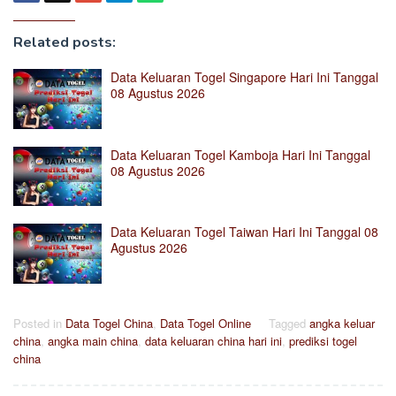
Related posts:
Data Keluaran Togel Singapore Hari Ini Tanggal
08 Agustus 2026
Data Keluaran Togel Kamboja Hari Ini Tanggal
08 Agustus 2026
Data Keluaran Togel Taiwan Hari Ini Tanggal 08
Agustus 2026
Posted in
Data Togel China
,
Data Togel Online
Tagged
angka keluar
china
,
angka main china
,
data keluaran china hari ini
,
prediksi togel
china