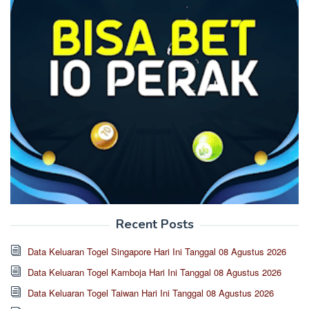
Recent Posts
Data Keluaran Togel Singapore Hari Ini Tanggal 08 Agustus 2026
Data Keluaran Togel Kamboja Hari Ini Tanggal 08 Agustus 2026
Data Keluaran Togel Taiwan Hari Ini Tanggal 08 Agustus 2026