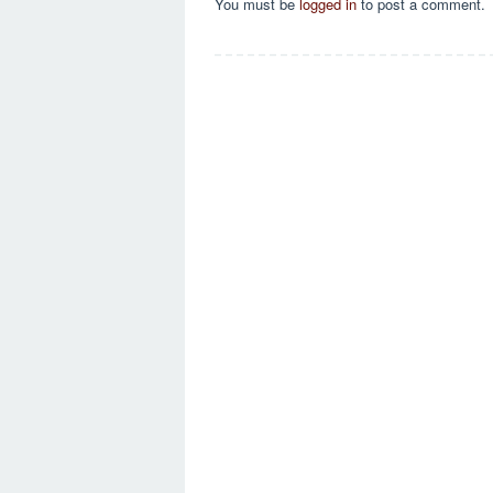
You must be
logged in
to post a comment.