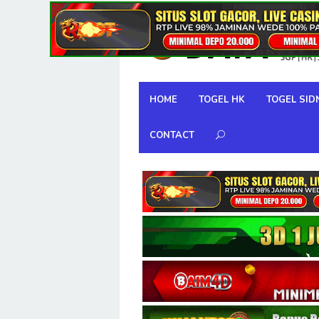
Skip
to
content
HOME
TOGEL HK
TOGEL SID
CONTACT