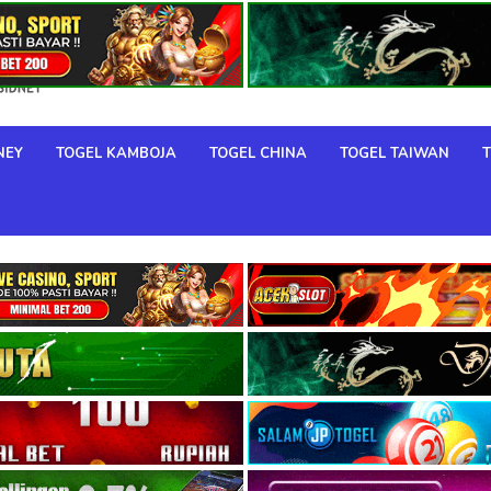
NEY
TOGEL KAMBOJA
TOGEL CHINA
TOGEL TAIWAN
T