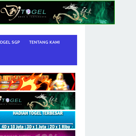
OGEL SGP
TENTANG KAMI