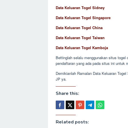
Data Keluaran Togel Sidney
Data Keluaran Togel Singapore
Data Keluaran Togel China
Data Keluaran Togel Taiwan
Data Keluaran Togel Kamboja
Bettinglah selalu menggunakan situs togel 
pendaftaran yang ada pada situs ini untuk m
Demikianlah Ramalan Data Keluaran Togel S
JP ya.
Share this:
Related posts: