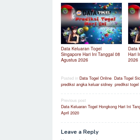
Data Keluaran Togel
Data 
Singapore Hari Ini Tanggal 08
Hari 
Agustus 2026
2026
Posted in
Data Togel Online
,
Data Togel Si
prediksi angka keluar sidney
,
prediksi togel
Post
Previous post
Data Keluaran Togel Hongkong Hari Ini Tan
navigation
April 2020
Leave a Reply