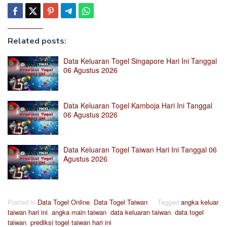
Related posts:
Data Keluaran Togel Singapore Hari Ini Tanggal
06 Agustus 2026
Data Keluaran Togel Kamboja Hari Ini Tanggal
06 Agustus 2026
Data Keluaran Togel Taiwan Hari Ini Tanggal 06
Agustus 2026
Posted in
Data Togel Online
,
Data Togel Taiwan
Tagged
angka keluar
taiwan hari ini
,
angka main taiwan
,
data keluaran taiwan
,
data togel
taiwan
,
prediksi togel taiwan hari ini