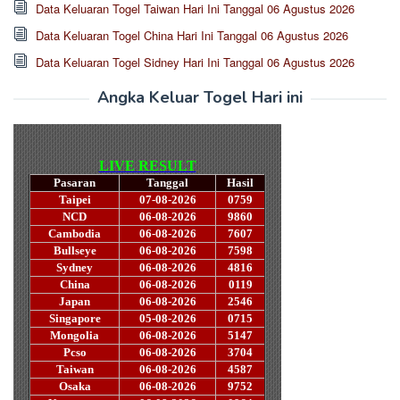
Data Keluaran Togel Taiwan Hari Ini Tanggal 06 Agustus 2026
Data Keluaran Togel China Hari Ini Tanggal 06 Agustus 2026
Data Keluaran Togel Sidney Hari Ini Tanggal 06 Agustus 2026
Angka Keluar Togel Hari ini