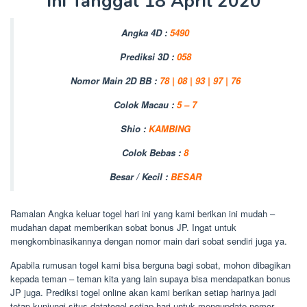
Ini Tanggal 18 April 2020
Angka 4D :
5490
Prediksi 3D :
058
Nomor Main 2D BB :
78 | 08 | 93 | 97 | 76
Colok Macau :
5 – 7
Shio :
KAMBING
Colok Bebas :
8
Besar / Kecil :
BESAR
Ramalan Angka keluar togel hari ini yang kami berikan ini mudah –
mudahan dapat memberikan sobat bonus JP. Ingat untuk
mengkombinasikannya dengan nomor main dari sobat sendiri juga ya.
Apabila rumusan togel kami bisa berguna bagi sobat, mohon dibagikan
kepada teman – teman kita yang lain supaya bisa mendapatkan bonus
JP juga. Prediksi togel online akan kami berikan setiap harinya jadi
tetap kunjungi situs datatogel setiap hari untuk mengupdate nomor