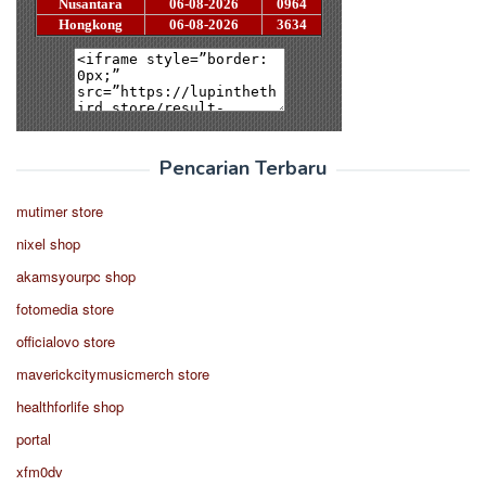
Pencarian Terbaru
mutimer store
nixel shop
akamsyourpc shop
fotomedia store
officialovo store
maverickcitymusicmerch store
healthforlife shop
portal
xfm0dv