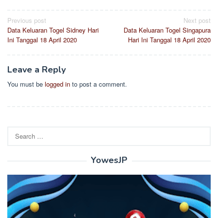
Post
Previous post
Next post
Data Keluaran Togel Sidney Hari
Data Keluaran Togel Singapura
navigation
Ini Tanggal 18 April 2020
Hari Ini Tanggal 18 April 2020
Leave a Reply
You must be
logged in
to post a comment.
Search
for:
YowesJP