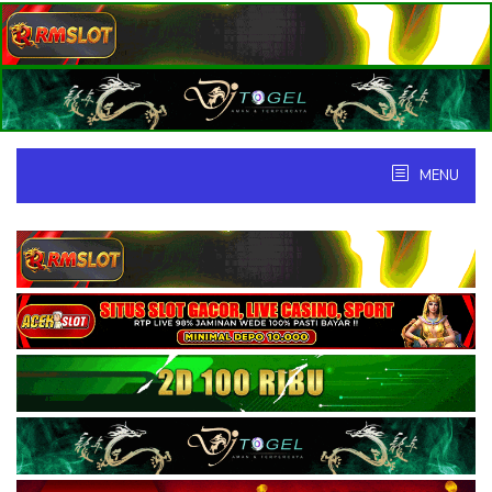
Skip
to
content
MENU