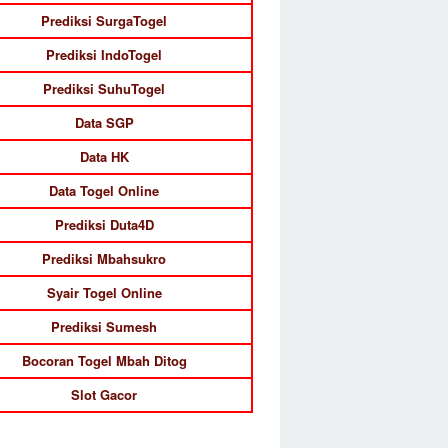
Prediksi SurgaTogel
Prediksi IndoTogel
Prediksi SuhuTogel
Data SGP
Data HK
Data Togel Online
Prediksi Duta4D
Prediksi Mbahsukro
Syair Togel Online
Prediksi Sumesh
Bocoran Togel Mbah Ditog
Slot Gacor