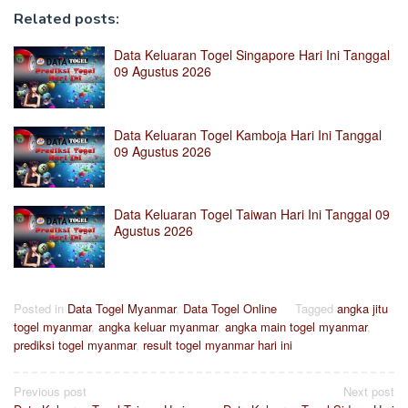
Related posts:
Data Keluaran Togel Singapore Hari Ini Tanggal
09 Agustus 2026
Data Keluaran Togel Kamboja Hari Ini Tanggal
09 Agustus 2026
Data Keluaran Togel Taiwan Hari Ini Tanggal 09
Agustus 2026
Posted in
Data Togel Myanmar
,
Data Togel Online
Tagged
angka jitu
togel myanmar
,
angka keluar myanmar
,
angka main togel myanmar
,
prediksi togel myanmar
,
result togel myanmar hari ini
Post
Previous post
Next post