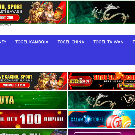
NEY
TOGEL KAMBOJA
TOGEL CHINA
TOGEL TAIWAN
T