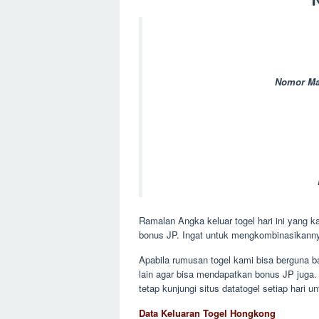
Nomor Ma
Ramalan Angka keluar togel hari ini yang 
bonus JP. Ingat untuk mengkombinasikannya
Apabila rumusan togel kami bisa berguna b
lain agar bisa mendapatkan bonus JP juga. 
tetap kunjungi situs datatogel setiap hari 
Data Keluaran Togel Hongkong