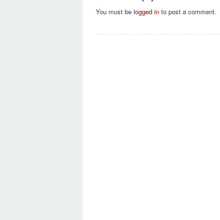
You must be
logged in
to post a comment.