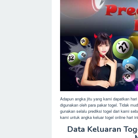
Adapun angka jitu yang kami dapatkan hari i
digunakan oleh para pakar togel. Tidak mu
gunakan selalu prediksi togel dari kami seb
kami untuk angka keluar togel online hari ini
Data Keluaran Toge