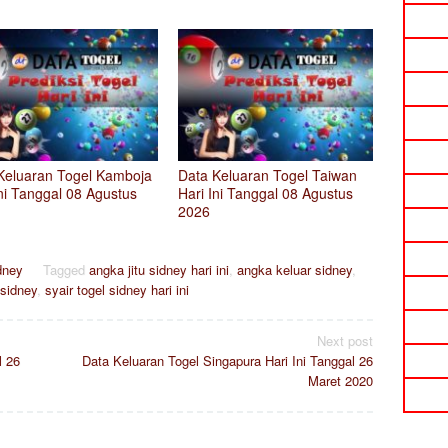
Keluaran Togel Kamboja
Data Keluaran Togel Taiwan
Ini Tanggal 08 Agustus
Hari Ini Tanggal 08 Agustus
2026
dney
Tagged
angka jitu sidney hari ini
,
angka keluar sidney
,
 sidney
,
syair togel sidney hari ini
Next post
l 26
Data Keluaran Togel Singapura Hari Ini Tanggal 26
Maret 2020