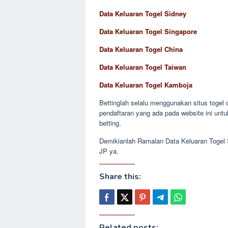
Data Keluaran Togel Sidney
Data Keluaran Togel Singapore
Data Keluaran Togel China
Data Keluaran Togel Taiwan
Data Keluaran Togel Kamboja
Bettinglah selalu menggunakan situs togel 
pendaftaran yang ada pada website ini untuk
betting.
Demikianlah Ramalan Data Keluaran Togel S
JP ya.
Share this:
Related posts: