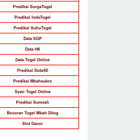
Prediksi SurgaTogel
Prediksi IndoTogel
Prediksi SuhuTogel
Data SGP
Data HK
Data Togel Online
Prediksi Duta4D
Prediksi Mbahsukro
Syair Togel Online
Prediksi Sumesh
Bocoran Togel Mbah Ditog
Slot Gacor