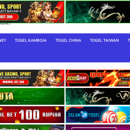
NEY
TOGEL KAMBOJA
TOGEL CHINA
TOGEL TAIWAN
T