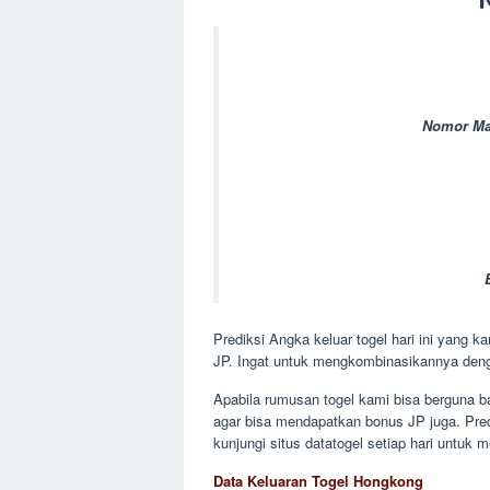
Nomor Ma
Prediksi Angka keluar togel hari ini yang
JP. Ingat untuk mengkombinasikannya denga
Apabila rumusan togel kami bisa berguna ba
agar bisa mendapatkan bonus JP juga. Predik
kunjungi situs datatogel setiap hari untuk
Data Keluaran Togel Hongkong