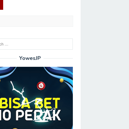
YowesJP