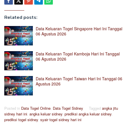
Related posts:
Data Keluaran Togel Singapore Hari Ini Tanggal
06 Agustus 2026
Data Keluaran Togel Kamboja Hari Ini Tanggal
06 Agustus 2026
Data Keluaran Togel Taiwan Hari Ini Tanggal 06
Agustus 2026
Posted in
Data Togel Online
,
Data Togel Sidney
Tagged
angka jitu
sidney hari ini
,
angka keluar sidney
,
prediksi angka keluar sidney
,
prediksi togel sidney
,
syair togel sidney hari ini