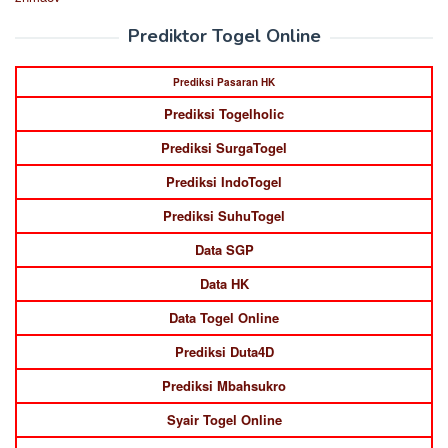
Prediktor Togel Online
Prediksi Pasaran HK
Prediksi Togelholic
Prediksi SurgaTogel
Prediksi IndoTogel
Prediksi SuhuTogel
Data SGP
Data HK
Data Togel Online
Prediksi Duta4D
Prediksi Mbahsukro
Syair Togel Online