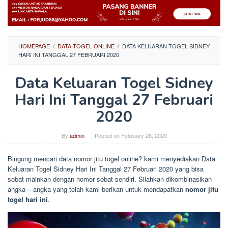
HOMEPAGE
/
DATA TOGEL ONLINE
/
DATA KELUARAN TOGEL SIDNEY
HARI INI TANGGAL 27 FEBRUARI 2020
Data Keluaran Togel Sidney
Hari Ini Tanggal 27 Februari
2020
By
admin
Posted on
February 26, 2020
Bingung mencari data nomor jitu togel online? kami menyediakan Data
Keluaran Togel Sidney Hari Ini Tanggal 27 Februari 2020 yang bisa
sobat mainkan dengan nomor sobat sendiri. Silahkan dikombinasikan
angka – angka yang telah kami berikan untuk mendapatkan
nomor jitu
togel hari ini
.