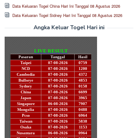
Data Keluaran Togel China Hari Ini Tanggal 08 Agustus 2026
Data Keluaran Togel Sidney Hari Ini Tanggal 08 Agustus 2026
Angka Keluar Togel Hari ini