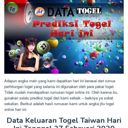
Adapun angka main yang kami dapatkan hari ini berasal dari rumus
perhitungan togel yang selama ini digunakan oleh para pakar togel.
Tidak mudah mendapatkan rumusan togel online ini. Oleh karena itu,
gunakan selalu prediksi togel dari kami sebaik – baiknya ya sobat
sekalian. Berikut adalah hasil rumusan kami untuk angka jitu togel
online hari ini.
Data Keluaran Togel Taiwan Hari