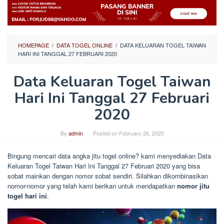
HOMEPAGE
/
DATA TOGEL ONLINE
/
DATA KELUARAN TOGEL TAIWAN
HARI INI TANGGAL 27 FEBRUARI 2020
Data Keluaran Togel Taiwan
Hari Ini Tanggal 27 Februari
2020
By
admin
Posted on
February 26, 2020
Bingung mencari data angka jitu togel online? kami menyediakan Data
Keluaran Togel Taiwan Hari Ini Tanggal 27 Februari 2020 yang bisa
sobat mainkan dengan nomor sobat sendiri. Silahkan dikombinasikan
nomor-nomor yang telah kami berikan untuk mendapatkan
nomor jitu
togel hari ini
.