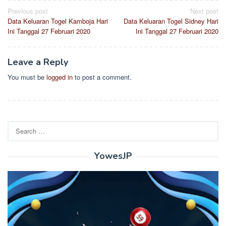
Post
Previous post
Next post
Data Keluaran Togel Kamboja Hari
Data Keluaran Togel Sidney Hari
navigation
Ini Tanggal 27 Februari 2020
Ini Tanggal 27 Februari 2020
Leave a Reply
You must be
logged in
to post a comment.
Search
for:
YowesJP