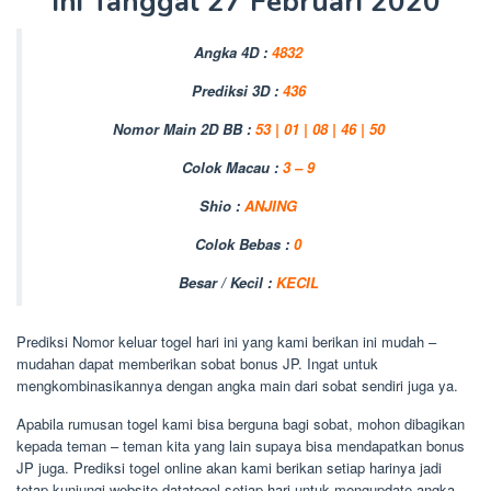
Ini Tanggal 27 Februari 2020
Angka 4D :
4832
Prediksi 3D :
436
Nomor Main 2D BB :
53 | 01 | 08 | 46 | 50
Colok Macau :
3 – 9
Shio :
ANJING
Colok Bebas :
0
Besar / Kecil :
KECIL
Prediksi Nomor keluar togel hari ini yang kami berikan ini mudah –
mudahan dapat memberikan sobat bonus JP. Ingat untuk
mengkombinasikannya dengan angka main dari sobat sendiri juga ya.
Apabila rumusan togel kami bisa berguna bagi sobat, mohon dibagikan
kepada teman – teman kita yang lain supaya bisa mendapatkan bonus
JP juga. Prediksi togel online akan kami berikan setiap harinya jadi
tetap kunjungi website datatogel setiap hari untuk mengupdate angka