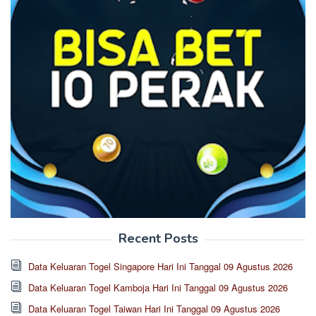
Recent Posts
Data Keluaran Togel Singapore Hari Ini Tanggal 09 Agustus 2026
Data Keluaran Togel Kamboja Hari Ini Tanggal 09 Agustus 2026
Data Keluaran Togel Taiwan Hari Ini Tanggal 09 Agustus 2026