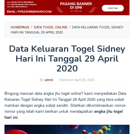
HOMEPAGE
/
DATA TOGEL ONLINE
/
DATA KELUARAN TOGEL SIDNEY
HARI INI TANGGAL 29 APRIL 2020
Data Keluaran Togel Sidney
Hari Ini Tanggal 29 April
2020
By
admin
Posted on
April 28, 2020
Bingung mencari data angka jitu togel online? kami menyediakan Data
Keluaran Togel Sidney Hari Ini Tanggal 29 April 2020 yang bisa sobat
mainkan dengan angka sobat sendiri. Silahkan dikombinasikan nomor-
nomor yang telah kami berikan untuk mendapatkan
angka jitu togel
hari ini
.