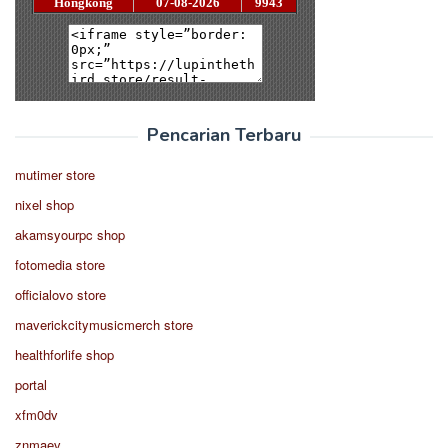
Pencarian Terbaru
mutimer store
nixel shop
akamsyourpc shop
fotomedia store
officialovo store
maverickcitymusicmerch store
healthforlife shop
portal
xfm0dv
znmaev