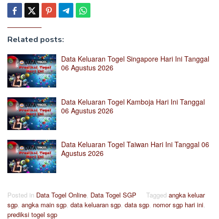
Related posts:
Data Keluaran Togel Singapore Hari Ini Tanggal
06 Agustus 2026
Data Keluaran Togel Kamboja Hari Ini Tanggal
06 Agustus 2026
Data Keluaran Togel Taiwan Hari Ini Tanggal 06
Agustus 2026
Posted in
Data Togel Online
,
Data Togel SGP
Tagged
angka keluar
sgp
,
angka main sgp
,
data keluaran sgp
,
data sgp
,
nomor sgp hari ini
,
prediksi togel sgp