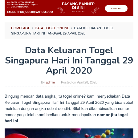
HOMEPAGE
/
DATA TOGEL ONLINE
/
DATA KELUARAN TOGEL
SINGAPURA HARI INI TANGGAL 29 APRIL 2020
Data Keluaran Togel
Singapura Hari Ini Tanggal 29
April 2020
By
admin
Posted on
April 28, 2020
Bingung mencari data angka jitu togel online? kami menyediakan Data
Keluaran Togel Singapura Hari Ini Tanggal 29 April 2020 yang bisa sobat
mainkan dengan angka sobat sendiri. Silahkan dikombinasikan nomor-
nomor yang telah kami berikan untuk mendapatkan
nomor jitu togel
hari ini
.