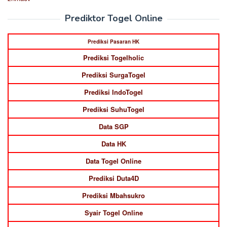
Prediktor Togel Online
Prediksi Pasaran HK
Prediksi Togelholic
Prediksi SurgaTogel
Prediksi IndoTogel
Prediksi SuhuTogel
Data SGP
Data HK
Data Togel Online
Prediksi Duta4D
Prediksi Mbahsukro
Syair Togel Online