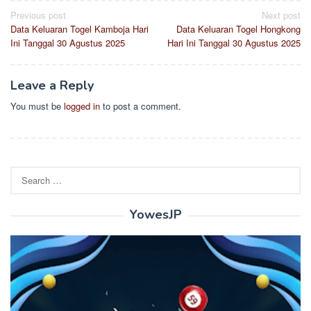
Post
Previous post
Next post
Data Keluaran Togel Kamboja Hari
Data Keluaran Togel Hongkong
navigation
Ini Tanggal 30 Agustus 2025
Hari Ini Tanggal 30 Agustus 2025
Leave a Reply
You must be
logged in
to post a comment.
Search
for:
YowesJP