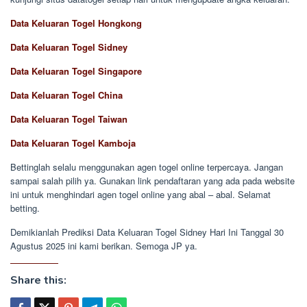
Data Keluaran Togel Hongkong
Data Keluaran Togel Sidney
Data Keluaran Togel Singapore
Data Keluaran Togel China
Data Keluaran Togel Taiwan
Data Keluaran Togel Kamboja
Bettinglah selalu menggunakan agen togel online terpercaya. Jangan
sampai salah pilih ya. Gunakan link pendaftaran yang ada pada website
ini untuk menghindari agen togel online yang abal – abal. Selamat
betting.
Demikianlah Prediksi Data Keluaran Togel Sidney Hari Ini Tanggal 30
Agustus 2025 ini kami berikan. Semoga JP ya.
Share this: