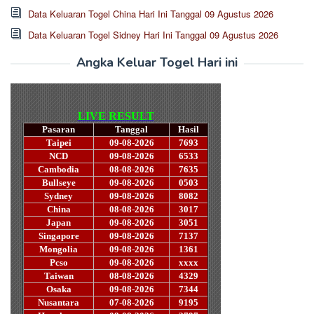
Data Keluaran Togel China Hari Ini Tanggal 09 Agustus 2026
Data Keluaran Togel Sidney Hari Ini Tanggal 09 Agustus 2026
Angka Keluar Togel Hari ini