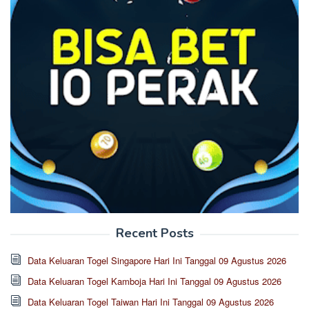
Recent Posts
Data Keluaran Togel Singapore Hari Ini Tanggal 09 Agustus 2026
Data Keluaran Togel Kamboja Hari Ini Tanggal 09 Agustus 2026
Data Keluaran Togel Taiwan Hari Ini Tanggal 09 Agustus 2026